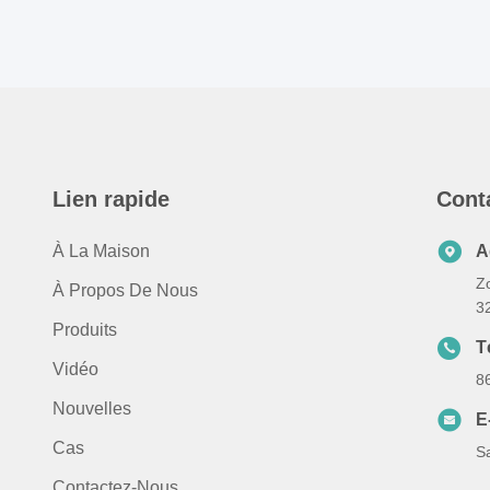
Lien rapide
Cont
À La Maison
A
Zo
À Propos De Nous
3
Produits
T
Vidéo
8
Nouvelles
E
Cas
S
Contactez-Nous