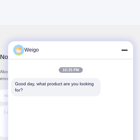
Weigo
Notre newsletter
10:35 PM
Abonnez-vous à notre newsletter pour des réductions et plus
encore.
Good day, what product are you looking 
for?