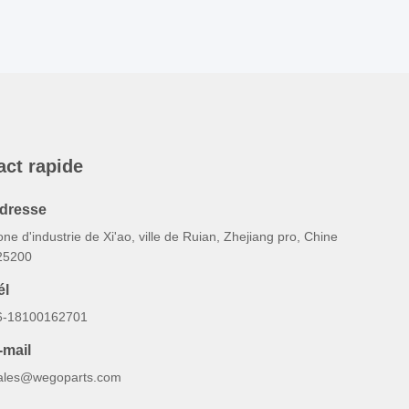
act rapide
dresse
ne d'industrie de Xi'ao, ville de Ruian, Zhejiang pro, Chine
25200
él
6-18100162701
-mail
ales@wegoparts.com