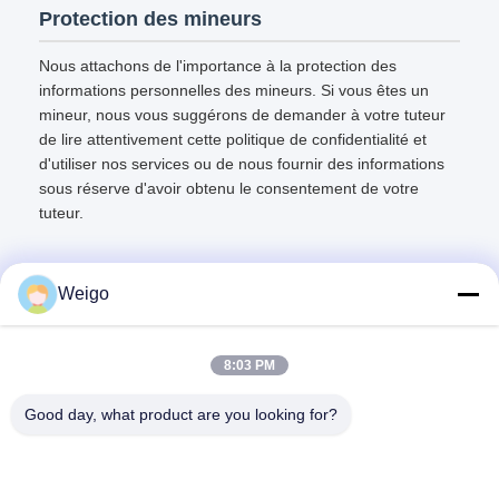
Protection des mineurs
Nous attachons de l'importance à la protection des
informations personnelles des mineurs. Si vous êtes un
mineur, nous vous suggérons de demander à votre tuteur
de lire attentivement cette politique de confidentialité et
d'utiliser nos services ou de nous fournir des informations
sous réserve d'avoir obtenu le consentement de votre
tuteur.
Weigo
Contact rapide
8:03 PM
Good day, what product are you looking for?
Adresse
Zone d'industrie de Xi'ao, ville de Ruian, Zhejiang pro, Chine
325200