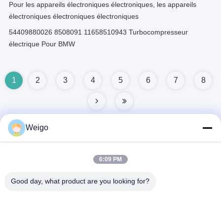
Pour les appareils électroniques électroniques, les appareils
électroniques électroniques électroniques
54409880026 8508091 11658510943 Turbocompresseur
électrique Pour BMW
1
2
3
4
5
6
7
8
Weigo
Contact rapide
6:09 PM
Good day, what product are you looking for?
Adresse
Zone d'industrie de Xi'ao, ville de Ruian, Zhejiang pro, Chine
325200