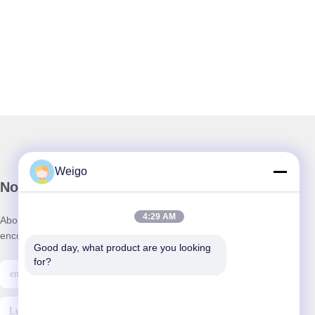
Weigo
Notre newsletter
4:29 AM
Abonnez-vous à notre newsletter pour des réductions et plus
encore.
Good day, what product are you looking 
for?