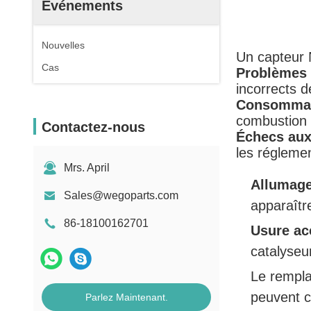
Événements
Nouvelles
Un capteur 
Cas
Problèmes 
incorrects de
Consommati
combustion‌
Contactez-nous
Échecs aux
les régleme
Mrs. April
Allumage
Sales@wegoparts.com
apparaître
86-18100162701
Usure ac
catalyseu
Le rempla
peuvent c
Parlez Maintenant.