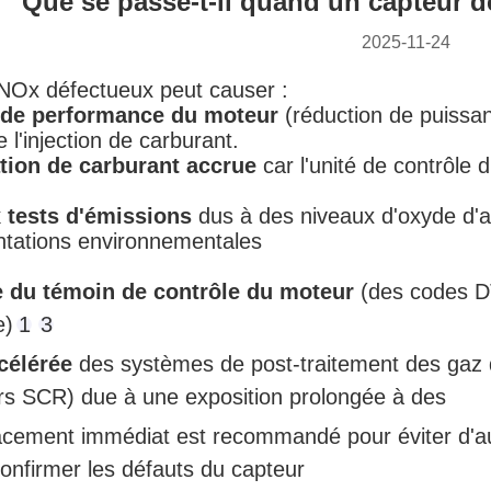
Que se passe-t-il quand un capteur
2025-11-24
NOx défectueux peut causer :
de performance du moteur
‌ (réduction de puissa
 l'injection de carburant‌.
on de carburant accrue
‌ car l'unité de contrôle
 tests d'émissions
‌ dus à des niveaux d'oxyde d'a
ntations environnementales‌
 du témoin de contrôle du moteur
‌ (des codes 
)‌
1
3
célérée
‌ des systèmes de post-traitement des gaz
rs SCR) due à une exposition prolongée à des
cement immédiat est recommandé pour éviter d'au
onfirmer les défauts du capteur‌