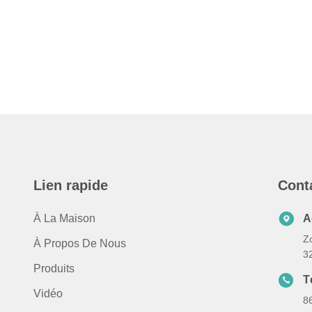
Lien rapide
Cont
À La Maison
A
Zo
À Propos De Nous
3
Produits
T
Vidéo
8