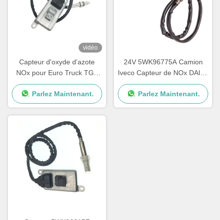
vidéo
Capteur d'oxyde d'azote
24V 5WK96775A Camion
NOx pour Euro Truck TGX
Iveco Capteur de NOx DAILY
OEM 51154080019
III Carrosserie 5801754014
Parlez Maintenant.
Parlez Maintenant.
5WK96790B