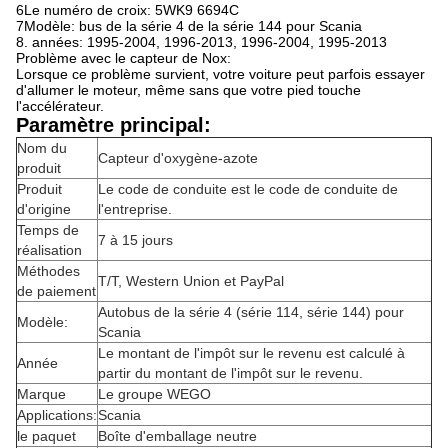
6Le numéro de croix: 5WK9 6694C
7Modèle: bus de la série 4 de la série 144 pour Scania
8. années: 1995-2004, 1996-2013, 1996-2004, 1995-2013
Problème avec le capteur de Nox:
Lorsque ce problème survient, votre voiture peut parfois essayer
d'allumer le moteur, même sans que votre pied touche
l'accélérateur.
Paramètre principal:
Nom du
Capteur d'oxygène-azote
produit
Produit
Le code de conduite est le code de conduite de
d'origine
l'entreprise.
Temps de
7 à 15 jours
réalisation
Méthodes
T/T, Western Union et PayPal
de paiement
Autobus de la série 4 (série 114, série 144) pour
Modèle:
Scania
Le montant de l'impôt sur le revenu est calculé à
Année
partir du montant de l'impôt sur le revenu.
Marque
Le groupe WEGO
Applications:
Scania
le paquet
Boîte d'emballage neutre