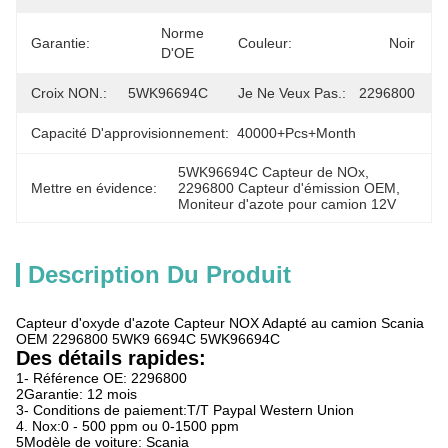
Norme 
Garantie:
Couleur:
Noir
D'OE
Croix NON.:
5WK96694C
Je Ne Veux Pas.:
2296800
Capacité D'approvisionnement:
40000+Pcs+Month
5WK96694C Capteur de NOx
, 
Mettre en évidence:
2296800 Capteur d'émission OEM
, 
Moniteur d'azote pour camion 12V
Description Du Produit
Capteur d'oxyde d'azote Capteur NOX Adapté au camion Scania
OEM 2296800 5WK9 6694C 5WK96694C
Des détails rapides:
1- Référence OE: 2296800
2Garantie: 12 mois
3- Conditions de paiement:T/T Paypal Western Union
4. Nox:0 - 500 ppm ou 0-1500 ppm
5Modèle de voiture: Scania