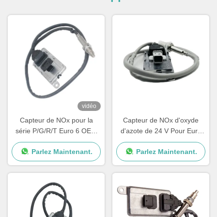
vidéo
Capteur de NOx pour la
Capteur de NOx d'oxyde
série P/G/R/T Euro 6 OEM
d'azote de 24 V Pour Euro
5WK97401 2294291
Truck OEM 2294290
Parlez Maintenant.
Parlez Maintenant.
2064769
5WK97400