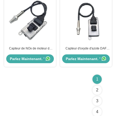
Capteur de NOx de moteur de
Capteur d'oxyde d'azote DAF
camion de la norme 2012 d'OE
Truck 2006 5WK96675A
pour la DAF 2006245
2894940 norme OE
Parlez Maintenant. '
Parlez Maintenant. '
5WK96661D
1
2
3
4