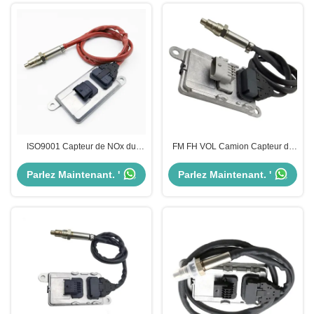
ISO9001 Capteur de NOx du
FM FH VOL Camion Capteur de
moteur pour camion DAF
NOx 5WK97368 22827991 24V
2011649 1793379 5WK96628B
Garantie de 12 mois
Parlez Maintenant. '
Parlez Maintenant. '
1697586