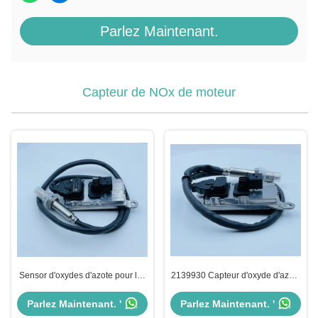
Parlez Maintenant.
Capteur de NOx de moteur
Sensor d'oxydes d'azote pour les
2139930 Capteur d'oxyde d'azote
appareils de fabrication OEM
NOx Pour DAF XF CF OEM
5WK96752C 4326868
5WK97348A 4326769 1953530
Parlez Maintenant. '
Parlez Maintenant. '