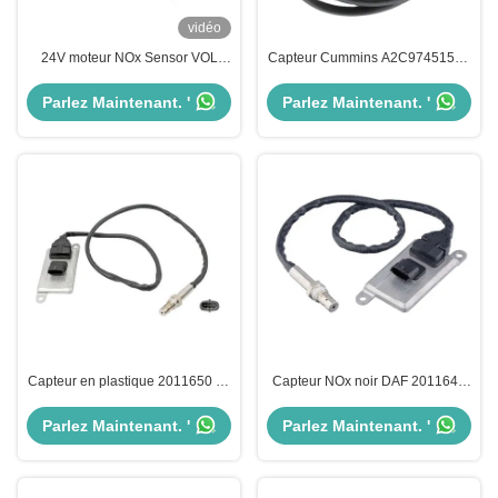
vidéo
24V moteur NOx Sensor VOL
Capteur Cummins A2C97451500
camion FM/ FH OEM 22827993
5WK97103A d'oxyde d'azote
5WK97371
d'UNINOX NS1125
Parlez Maintenant. '
Parlez Maintenant. '
Capteur en plastique 2011650 de
Capteur NOx noir DAF 2011648
DAF Engine NOx en métal
Système SCR 5WK96619D de
1793380 5WK96626B
1997 à 2010
Parlez Maintenant. '
Parlez Maintenant. '