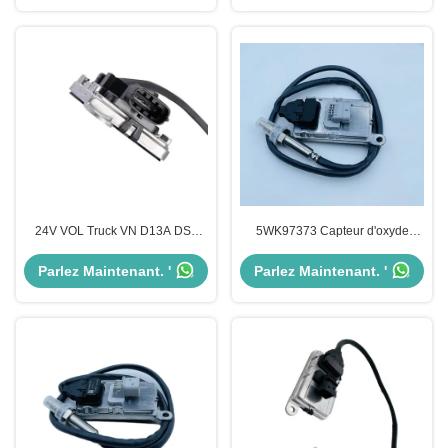
24V VOL Truck VN D13A DSL
5WK97373 Capteur d'oxyde
Capteur de NOx OEM 22303391
d'azote NOx Pour VOL Euro 6 B/F
5WK97366
OEM 22827992
Parlez Maintenant. '
Parlez Maintenant. '