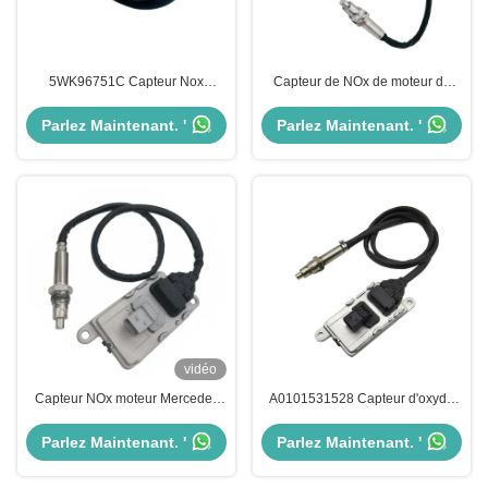
5WK96751C Capteur Nox
Capteur de NOx de moteur de
Cummins Moteurs à charge
NS1103 24V pour Mercedes
moyenne OE Standard 4326862
Benz Truck 5WK97329A
Parlez Maintenant. '
Parlez Maintenant. '
2897309
vidéo
Capteur NOx moteur Mercedes
A0101531528 Capteur d'oxyde
Benz 24V Actros 5WK97331A
d'azote OEM NS1110 Mercedes
A0101531628
Actros Capteur de NOx
Parlez Maintenant. '
Parlez Maintenant. '
5WK97330A