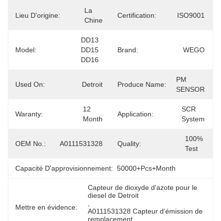
La 
Lieu D'origine:
Certification:
ISO9001
Chine
DD13  
Model:
DD15  
Brand:
WEGO
DD16
PM 
Used On:
Detroit
Produce Name:
SENSOR
12 
SCR 
Waranty:
Application:
Month
System
100% 
OEM No.:
A0111531328
Quality:
Test
Capacité D'approvisionnement:
50000+Pcs+Month
Capteur de dioxyde d'azote pour le 
diesel de Detroit
, 
Mettre en évidence:
A0111531328 Capteur d'émission de 
remplacement