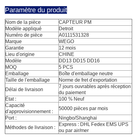
Paramètre du produit
Nom de la pièce
CAPTEUR PM
Modèle appliqué
Detroit
Numéro de pièce
A0111531328
Marque
WEGO
Garantie
12 mois
Lieu d'origine
CHINE
Modèle
DD13 DD15 DD16
MOQ
5 PCS
Emballage
Boîte d'emballage neutre
Taille de l'emballage
Norme de fret d'exportation
7 jours ouvrables après réception
Délai de livraison
du paiement
État :
100 % Neuf
Capacité
50000 pièces par mois
d'approvisionnement :
Port :
Ningbo/Shanghai
Express : DHL Fedex EMS UPS
Méthodes de livraison :
ou par air/mer