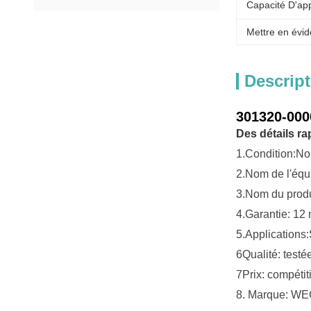
Capacité D'ap
Mettre en évid
Descript
301320-000
Des détails ra
1.
Condition:
No
2.
Nom de l'équ
3.
Nom du produ
4.
Garantie: 12
5.
Applications:
6Qualité: test
7Prix: compétiti
8. Marque: W