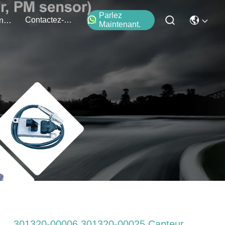
Parlez
Contactez-Nous
Événements
Maintenant.
301320-00006 301320-00025 Capteur