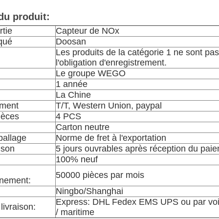
du produit:
rtie
Capteur de NOx
qué
Doosan
Les produits de la catégorie 1 ne sont pa
l'obligation d'enregistrement.
Le groupe WEGO
1 année
La Chine
ement
T/T, Western Union, paypal
ièces
4 PCS
Carton neutre
mballage
Norme de fret à l'exportation
ison
5 jours ouvrables après réception du pai
100% neuf
50000 pièces par mois
nnement:
Ningbo/Shanghai
Express: DHL Fedex EMS UPS ou par voi
ivraison:
/ maritime