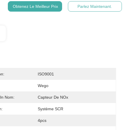
Obtenez Le Meilleur Prix
Parlez Maintenant.
on:
ISO9001
Wego
 Un Nom:
Capteur De NOx
n:
Système SCR
4pcs