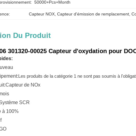
provisionnement:
50000+Pcs+Month
ence:
Capteur NOX
, 
Capteur d'émission de remplacement
, 
Co
ion Du Produit
06 301320-00025 Capteur d'oxydation pour D
pides:
uveau
ipement:
Les produits de la catégorie 1 ne sont pas soumis à l'obliga
it:
Capteur de NOx
 mois
Système SCR
ée à 100%
f
EGO