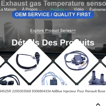
La Maison
À Propos De Nous
Vidéo
Produits
Détails Des Produits
94525R 2200303568 8306864334 AdBlue Injecteur Pour Renault Buse 