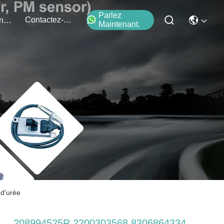
Parlez
Contactez-Nous
Événements
Maintenant.
d'urée
208994525R 2200303568 8306864334