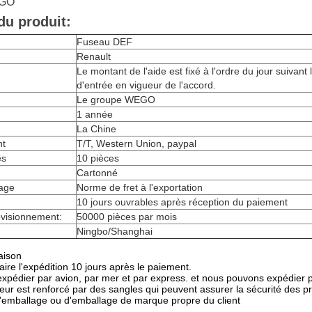
EGO
du produit:
Fuseau DEF
Renault
Le montant de l'aide est fixé à l'ordre du jour suivant 
d'entrée en vigueur de l'accord.
Le groupe WEGO
1 année
La Chine
nt
T/T, Western Union, paypal
es
10 pièces
Cartonné
lage
Norme de fret à l'exportation
n
10 jours ouvrables après réception du paiement
ovisionnement:
50000 pièces par mois
Ningbo/Shanghai
aison
ire l'expédition 10 jours après le paiement.
pédier par avion, par mer et par express. et nous pouvons expédier
eur est renforcé par des sangles qui peuvent assurer la sécurité des pr
d'emballage ou d'emballage de marque propre du client