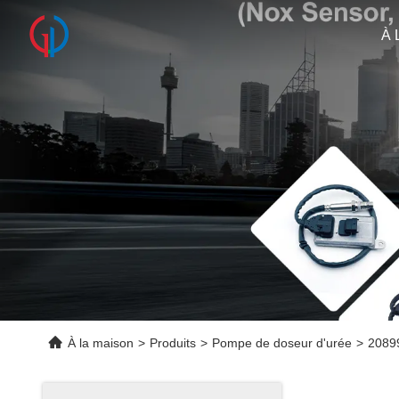
À 
À la maison
>
Produits
>
Pompe de doseur d'urée
>
2089