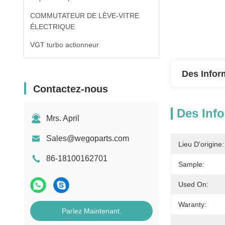
COMMUTATEUR DE LÈVE-VITRE
ÉLECTRIQUE
VGT turbo actionneur
Des Infor
Contactez-nous
Des Info
Mrs. April
Sales@wegoparts.com
Lieu D'origine:
86-18100162701
Sample:
Used On:
Waranty:
Parlez Maintenant.