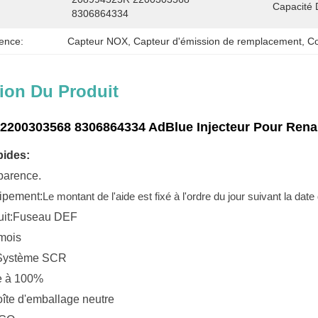
Capacité 
8306864334
ence:
Capteur NOX
, 
Capteur d'émission de remplacement
, 
Co
ion Du Produit
2200303568 8306864334 AdBlue Injecteur Pour Renau
pides:
parence.
ipement:
Le montant de l'aide est fixé à l'ordre du jour suivant la date
it:
Fuseau DEF
 mois
 Système SCR
ée à 100%
îte d'emballage neutre