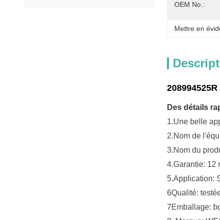
OEM No.:
Mettre en évid
Descript
208994525R 
Des détails ra
1.
Une belle ap
2.
Nom de l'équ
3.
Nom du produ
4.
Garantie: 12
5.
Application:
6Qualité: test
7Emballage: bo