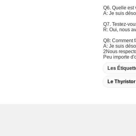
Q6. Quelle est 
A: Je suis déso
Q7. Testez-vou
R: Oui, nous av
Q8: Comment fa
A: Je suis déso
2Nous respecto
Peu importe d'o
Les Étiquett
Le Thyristo