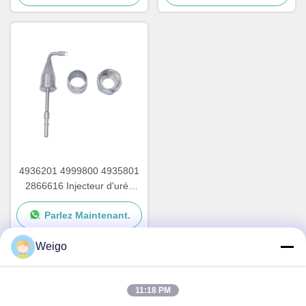
Adblue
4936201 4999800 4935801
2866616 Injecteur d'urée
avec écrous pour pompe à
Parlez Maintenant.
urée Cummins
Weigo
Contact rapide
11:18 PM