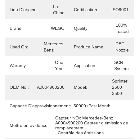
La 
Lieu D'origine:
Certification:
ISO9001
Chine
100% 
Brand:
WEGO
Quality:
Tested
Mercedes 
DEF 
Used On:
Produce Name:
Benz
Nozzle
One 
SCR 
Waranty:
Application:
Year
System
Sprinter 
OEM No.:
A0004900200
Model:
2500 
3500
Capacité D'approvisionnement:
50000+Pcs+Month
Capteur NOx Mercedes-Benz
, 
A0004900200 Capteur d'émission de 
Mettre en évidence:
remplacement
, 
Contrôle des émissions