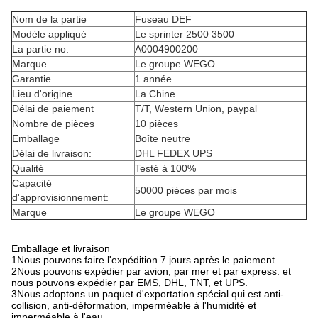
Nom de la partie
Fuseau DEF
Modèle appliqué
Le sprinter 2500 3500
La partie no.
A0004900200
Marque
Le groupe WEGO
Garantie
1 année
Lieu d'origine
La Chine
Délai de paiement
T/T, Western Union, paypal
Nombre de pièces
10 pièces
Emballage
Boîte neutre
Délai de livraison:
DHL FEDEX UPS
Qualité
Testé à 100%
Capacité
50000 pièces par mois
d'approvisionnement:
Marque
Le groupe WEGO
Emballage et livraison
1Nous pouvons faire l'expédition 7 jours après le paiement.
2Nous pouvons expédier par avion, par mer et par express. et
nous pouvons expédier par EMS, DHL, TNT, et UPS.
3Nous adoptons un paquet d'exportation spécial qui est anti-
collision, anti-déformation, imperméable à l'humidité et
imperméable à l'eau.