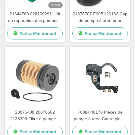
vidéo
21644763 0281002911 Kit
21376707 F00BH20133 Cap
de réparation des pompes à
de pompe à urée pour
urée pour camions
pièces de pompes à adblue
Parlez Maintenant.
Parlez Maintenant.
20876498 20876502
F00BH40170 Pièces de
2133309 Filtre à pompe à
pompe à urée Cadre plomb
urée pour les pièces de
pour carte de circuit de
Parlez Maintenant.
Parlez Maintenant.
réparation de pompes
pompe à urée