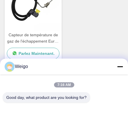
Capteur de température de
gaz de l'échappement Euro6
pour OEM 75424918 de
Parlez Maintenant.
Mercedes Benz 0105423518
A0075424918
Weigo
Contact rapide
7:16 AM
Good day, what product are you looking for?
Adresse
Zone d'industrie de Xi'ao, ville de Ruian, Zhejiang pro, Chine
325200
Tél