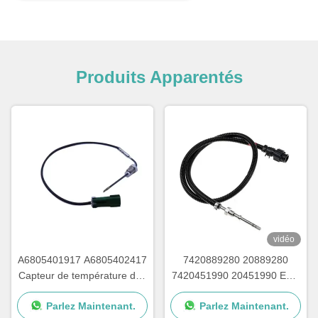
Produits Apparentés
vidéo
A6805401917 A6805402417
7420889280 20889280
Capteur de température des
7420451990 20451990 EGT
gaz d'échappement pour le
Capteur de température des
Parlez Maintenant.
Parlez Maintenant.
cargo Detroit
gaz d'échappement des