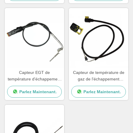
camions DEUTZ
Capteur EGT de
Capteur de température de
température d'échappement
gaz de l'échappement
de camion pour SCANIA OE
0075424618 pour Mercedes
Parlez Maintenant.
Parlez Maintenant.
2265872 2253825 1882567
Benz Truck A0075424618