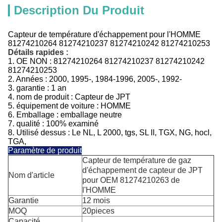
Description Du Produit
Capteur de température d'échappement pour l'HOMME
81274210264 81274210237 81274210242 81274210253
Détails rapides :
1.
OE NON :
81274210264 81274210237 81274210242
81274210253
2. Années : 2000, 1995-, 1984-1996, 2005-, 1992-
3.
garantie : 1 an
4.
nom de produit :
Capteur de
JPT
5.
équipement de voiture :
HOMME
6. Emballage : emballage neutre
7. qualité : 100% examiné
8. Utilisé dessus : Le NL, L 2000, tgs, SL II, TGX, NG, hocl,
TGA,
Paramètre de produit
Capteur de température de gaz
d'échappement de capteur de JPT
Nom d'article
pour OEM 81274210263 de
l'HOMME
Garantie
12 mois
MOQ
20pieces
Capacité