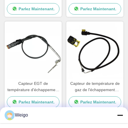
gaz d'échappement pour le
Capteur de température des
Parlez Maintenant.
Parlez Maintenant.
cargo Detroit
gaz d'échappement des
camions DEUTZ
Capteur EGT de
Capteur de température de
température d'échappement
gaz de l'échappement
de camion pour SCANIA OE
0075424618 pour Mercedes
Parlez Maintenant.
Parlez Maintenant.
2265872 2253825 1882567
Benz Truck A0075424618
Weigo