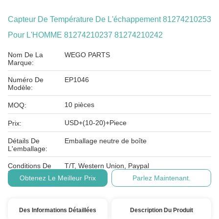
Capteur De Température De L'échappement 81274210253
Pour L'HOMME 81274210237 81274210242
Nom De La
WEGO PARTS
Marque:
Numéro De
EP1046
Modèle:
10 pièces
MOQ:
USD+(10-20)+Piece
Prix:
Détails De
Emballage neutre de boîte
L'emballage:
Conditions De
T/T, Western Union, Paypal
Paiement:
Obtenez Le Meilleur Prix
Parlez Maintenant.
Des Informations Détaillées
Description Du Produit