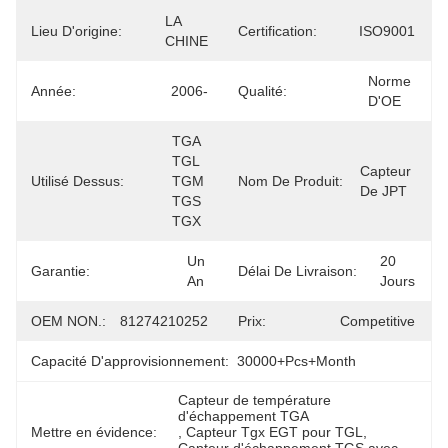
LA 
Lieu D'origine:
Certification:
ISO9001
CHINE
Norme 
Année:
2006-
Qualité:
D'OE
TGA 
TGL 
Capteur 
Utilisé Dessus:
TGM 
Nom De Produit:
De JPT
TGS 
TGX
Un 
20 
Garantie:
Délai De Livraison:
An
Jours
OEM NON.:
81274210252
Prix:
Competitive
Capacité D'approvisionnement:
30000+Pcs+Month
Capteur de température 
d'échappement TGA
Mettre en évidence:
, 
Capteur Tgx EGT pour TGL
, 