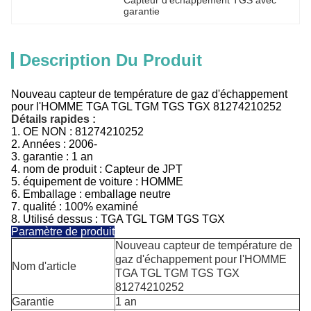
Capteur d'échappement TGS avec 
garantie
Description Du Produit
Nouveau capteur de température de gaz d'échappement
pour l'HOMME TGA TGL TGM TGS TGX 81274210252
Détails rapides :
1.
OE NON :
81274210252
2. Années : 2006-
3.
garantie : 1 an
4.
nom de produit :
Capteur de
JPT
5.
équipement de voiture :
HOMME
6. Emballage : emballage neutre
7. qualité : 100% examiné
8. Utilisé dessus : TGA TGL TGM TGS TGX
Paramètre de produit
Nouveau capteur de température de
gaz d'échappement pour l'HOMME
Nom d'article
TGA TGL TGM TGS TGX
81274210252
Garantie
1 an