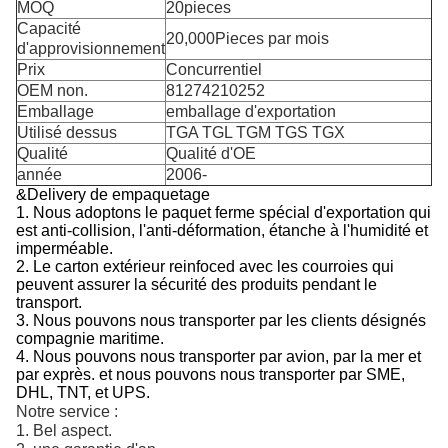
MOQ
20pieces
Capacité
20,000Pieces par mois
d'approvisionnement
Prix
Concurrentiel
OEM non.
81274210252
Emballage
emballage d'exportation
Utilisé dessus
TGA TGL TGM TGS TGX
Qualité
Qualité d'OE
année
2006-
&Delivery de empaquetage
1. Nous adoptons le paquet ferme spécial d'exportation qui
est anti-collision, l'anti-déformation, étanche à l'humidité et
imperméable.
2.
Le carton extérieur reinfoced avec les courroies qui
peuvent assurer la sécurité des produits pendant le
transport.
3. Nous pouvons nous transporter par les clients désignés
compagnie maritime.
4. Nous pouvons nous transporter par avion, par la mer et
par exprès. et nous pouvons nous transporter par SME,
DHL, TNT, et UPS.
Notre service :
1. Bel aspect.