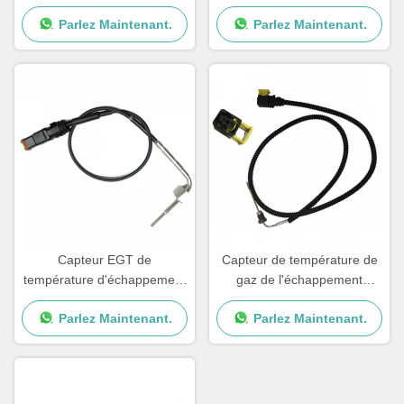
gaz d'échappement pour le
Capteur de température des
Parlez Maintenant.
Parlez Maintenant.
cargo Detroit
gaz d'échappement des
camions DEUTZ
Capteur EGT de
Capteur de température de
température d'échappement
gaz de l'échappement
de camion pour SCANIA OE
0075424618 pour Mercedes
Parlez Maintenant.
Parlez Maintenant.
2265872 2253825 1882567
Benz Truck A0075424618