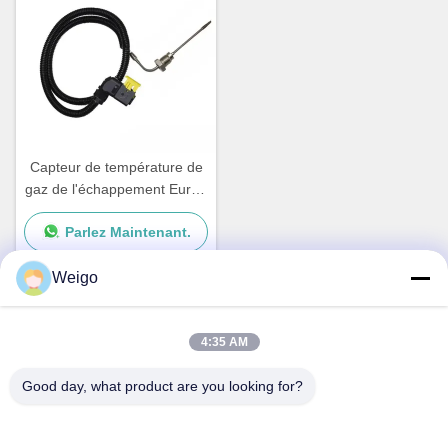
Capteur de température de
gaz de l'échappement Euro6
pour OEM 75424918 de
Parlez Maintenant.
Mercedes Benz 0105423518
A0075424918
Weigo
Contact rapide
4:35 AM
Good day, what product are you looking for?
Adresse
Zone d'industrie de Xi'ao, ville de Ruian, Zhejiang pro, Chine
325200