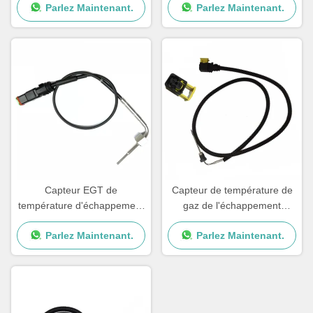
Parlez Maintenant.
Parlez Maintenant.
cargo Detroit
gaz d'échappement des
camions DEUTZ
Capteur EGT de
Capteur de température de
température d'échappement
gaz de l'échappement
de camion pour SCANIA OE
0075424618 pour Mercedes
Parlez Maintenant.
Parlez Maintenant.
2265872 2253825 1882567
Benz Truck A0075424618