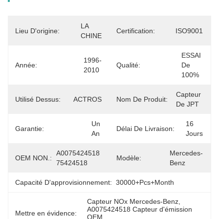
LA 
Lieu D'origine:
Certification:
ISO9001
CHINE
ESSAI 
1996-
Année:
Qualité:
De 
2010
100%
Capteur 
Utilisé Dessus:
ACTROS
Nom De Produit:
De JPT
Un 
16 
Garantie:
Délai De Livraison:
An
Jours
A0075424518 
Mercedes-
OEM NON.:
Modèle:
75424518
Benz
Capacité D'approvisionnement:
30000+Pcs+Month
Capteur NOx Mercedes-Benz
, 
A0075424518 Capteur d'émission 
Mettre en évidence:
OEM