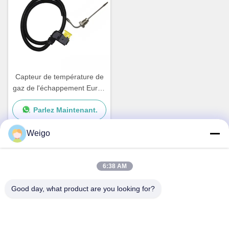
Capteur de température de
gaz de l'échappement Euro6
pour OEM 75424918 de
Parlez Maintenant.
Mercedes Benz 0105423518
A0075424918
Weigo
Contact rapide
6:38 AM
Good day, what product are you looking for?
Adresse
Zone d'industrie de Xi'ao, ville de Ruian, Zhejiang pro, Chine
325200