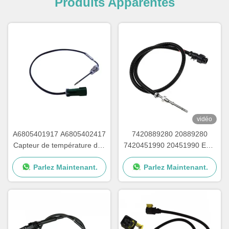
Produits Apparentés
vidéo
A6805401917 A6805402417
7420889280 20889280
Capteur de température des
7420451990 20451990 EGT
gaz d'échappement pour le
Capteur de température des
Parlez Maintenant.
Parlez Maintenant.
cargo Detroit
gaz d'échappement des
camions DEUTZ