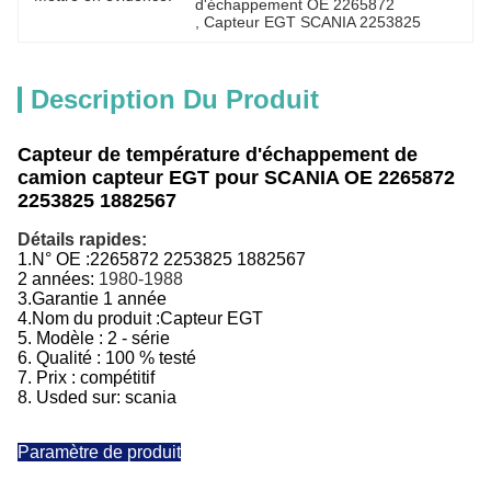
d'échappement OE 2265872
, 
Capteur EGT SCANIA 2253825
Description Du Produit
Capteur de température d'échappement de
camion capteur EGT pour SCANIA OE 2265872
2253825 1882567
Détails rapides:
1.
N° OE :
2265872 2253825 1882567
2 années:
1980-1988
3.
Garantie 1 année
4.
Nom du produit :
Capteur EGT
5. Modèle :
2 - série
6. Qualité : 100 % testé
7. Prix : compétitif
8. Usded sur: scania
Paramètre de produit