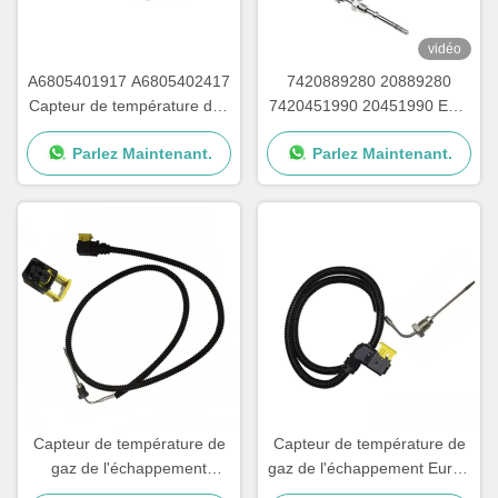
vidéo
A6805401917 A6805402417
7420889280 20889280
Capteur de température des
7420451990 20451990 EGT
gaz d'échappement pour le
Capteur de température des
Parlez Maintenant.
Parlez Maintenant.
cargo Detroit
gaz d'échappement des
camions DEUTZ
Capteur de température de
Capteur de température de
gaz de l'échappement
gaz de l'échappement Euro6
0075424618 pour Mercedes
pour OEM 75424918 de