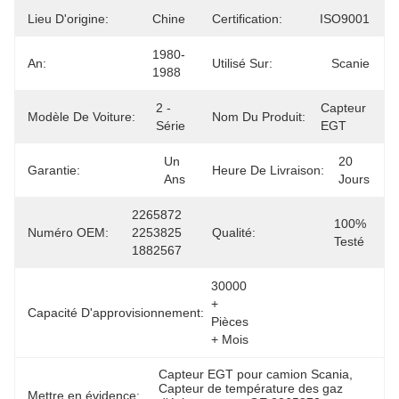
Lieu D'origine:
Chine
Certification:
ISO9001
1980-
An:
Utilisé Sur:
Scanie
1988
2 - 
Capteur 
Modèle De Voiture:
Nom Du Produit:
Série
EGT
Un 
20 
Garantie:
Heure De Livraison:
Ans
Jours
2265872 
100% 
Numéro OEM:
2253825 
Qualité:
Testé
1882567
30000 
+ 
Capacité D'approvisionnement:
Pièces 
+ Mois
Capteur EGT pour camion Scania
, 
Capteur de température des gaz 
Mettre en évidence: