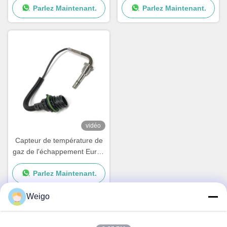
Parlez Maintenant.
Parlez Maintenant.
Benz Truck A0075424618
Mercedes Benz 0105423518
A0075424918
vidéo
Capteur de température de
gaz de l'échappement Euro5
pour OEM 61530628
Parlez Maintenant.
A0061530628 A1614310103
de Mercedes Benz
Weigo