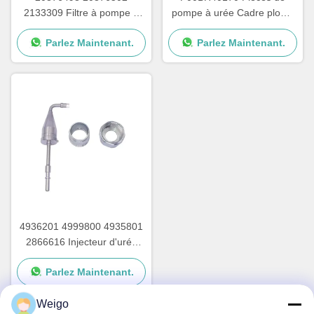
2133309 Filtre à pompe à
pompe à urée Cadre plomb
urée pour les pièces de
pour carte de circuit de
Parlez Maintenant.
Parlez Maintenant.
réparation de pompes
pompe à urée
Adblue
4936201 4999800 4935801
2866616 Injecteur d'urée
avec écrous pour pompe à
Parlez Maintenant.
urée Cummins
Weigo