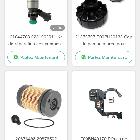
vidéo
21644763 0281002911 Kit
21376707 F00BH20133 Cap
de réparation des pompes à
de pompe à urée pour
urée pour camions
pièces de pompes à adblue
Parlez Maintenant.
Parlez Maintenant.
20876498 20876502
F00BH40170 Pièces de