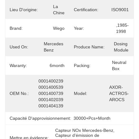
La 
Lieu D'origine:
Certification:
ISO9001
Chine
,1985-
Brand:
Wego
Year:
1998
Mercedes 
Dosing 
Used On:
Produce Name:
Benz
Module
Neutral  
Waranty:
6month
Packing:
Box
0001400239 
0001400539 
AXOR- 
OEM No.:
0001400739 
Model:
ACTROS-
0001402039 
AROCS
0001404139
Capacité D'approvisionnement:
30000+Pcs+Month
Capteur NOx Mercedes-Benz
, 
Capteur d'émission de 
Mettre en évidence: