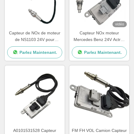
vidéo
Capteur de NOx de moteur
Capteur NOx moteur
de NS1103 24V pour
Mercedes Benz 24V Actros
Mercedes Benz Truck
5WK97331A A0101531628
Parlez Maintenant.
Parlez Maintenant.
5WK97329A
A0101531528 Capteur
FM FH VOL Camion Capteur