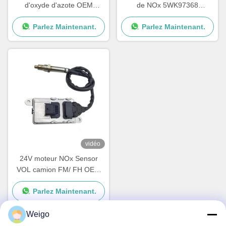
d'oxyde d'azote OEM
de NOx 5WK97368
NS1110 Mercedes Actros
22827991 24V Garantie de
Parlez Maintenant.
Parlez Maintenant.
Capteur de NOx
12 mois
5WK97330A
vidéo
24V moteur NOx Sensor
VOL camion FM/ FH OEM
22827993 5WK97371
Parlez Maintenant.
Weigo