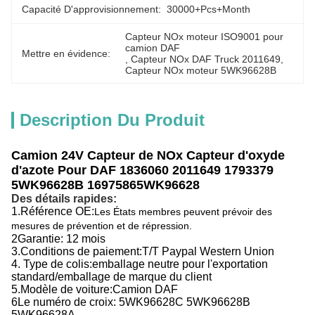
Capacité D'approvisionnement:
30000+Pcs+Month
Capteur NOx moteur ISO9001 pour 
camion DAF
Mettre en évidence:
, 
Capteur NOx DAF Truck 2011649
, 
Capteur NOx moteur 5WK96628B
Description Du Produit
Camion 24V Capteur de NOx Capteur d'oxyde
d'azote Pour DAF 1836060 2011649 1793379
5WK96628B 1697586
5WK96628
Des détails rapides:
1.
Référence OE:
Les États membres peuvent prévoir des
mesures de prévention et de répression.
2Garantie: 12 mois
3.
Conditions de paiement:
T/T Paypal Western Union
4. Type de colis:emballage neutre pour l'exportation
standard/emballage de marque du client
5.
Modèle de voiture:
Camion DAF
6Le numéro de croix: 5WK96628C 5WK96628B
5WK96628A