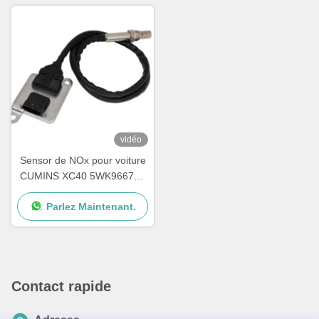
vidéo
Sensor de NOx pour voiture
CUMINS XC40 5WK96672A
5WK96672 2871974
Parlez Maintenant.
2894943
Contact rapide