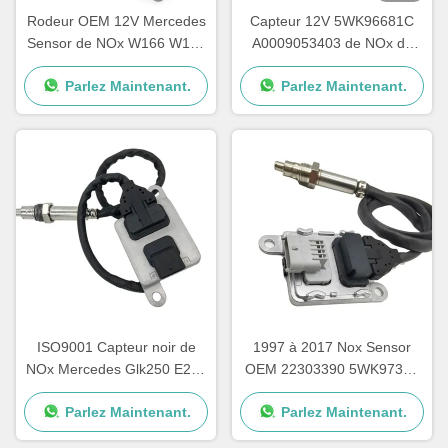
Rodeur OEM 12V Mercedes
Capteur 12V 5WK96681C
Sensor de NOx W166 W172
A0009053403 de NOx de
W205 W221 W212 C300
voiture de Mercedes E400
Parlez Maintenant.
Parlez Maintenant.
ML350
E350
ISO9001 Capteur noir de
1997 à 2017 Nox Sensor
NOx Mercedes Glk250 E250
OEM 22303390 5WK97367
OEM 5WK96682A
pour le VOL XC40 SUV
Parlez Maintenant.
Parlez Maintenant.
A0009057000