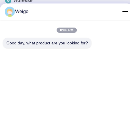
Adresse
Zone d'industrie de Xi'ao, ville de Ruian, Zhejiang pro, Chine
Weigo
325200
Tél
8:06 PM
86-18100162701
Good day, what product are you looking for?
E-mail
Sales@wegoparts.com
Politique de confidentialité
|
Plan du site
| La Chine est bonne.
Qualité Capteur de NOx de moteur Le fournisseur. 2022-2026
Ruian wego auto parts co.,ltd Tout. Les droits sont réservés.