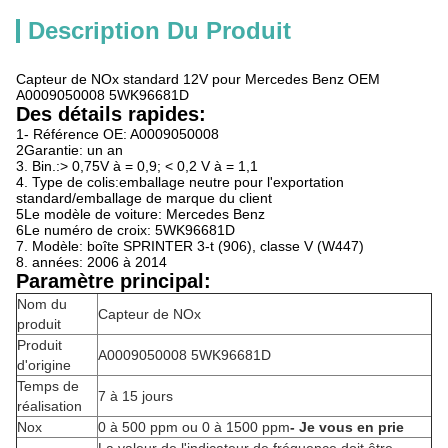
Description Du Produit
Capteur de NOx standard 12V pour Mercedes Benz OEM
A0009050008 5WK96681D
Des détails rapides:
1- Référence OE: A0009050008
2Garantie: un an
3. Bin.:> 0,75V à = 0,9; < 0,2 V à = 1,1
4. Type de colis:emballage neutre pour l'exportation
standard/emballage de marque du client
5Le modèle de voiture: Mercedes Benz
6Le numéro de croix: 5WK96681D
7. Modèle: boîte SPRINTER 3-t (906), classe V (W447)
8. années: 2006 à 2014
Paramètre principal:
Nom du
Capteur de NOx
produit
Produit
A0009050008 5WK96681D
d'origine
Temps de
7 à 15 jours
réalisation
Nox
0 à 500 ppm ou 0 à 1500 ppm
- Je vous en prie