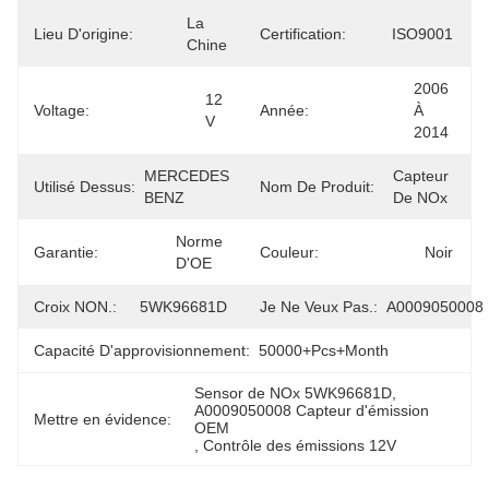
La 
Lieu D'origine:
Certification:
ISO9001
Chine
2006 
12 
Voltage:
Année:
À 
V
2014
MERCEDES 
Capteur 
Utilisé Dessus:
Nom De Produit:
BENZ
De NOx
Norme 
Garantie:
Couleur:
Noir
D'OE
Croix NON.:
5WK96681D
Je Ne Veux Pas.:
A0009050008
Capacité D'approvisionnement:
50000+Pcs+Month
Sensor de NOx 5WK96681D
, 
A0009050008 Capteur d'émission 
Mettre en évidence:
OEM
, 
Contrôle des émissions 12V