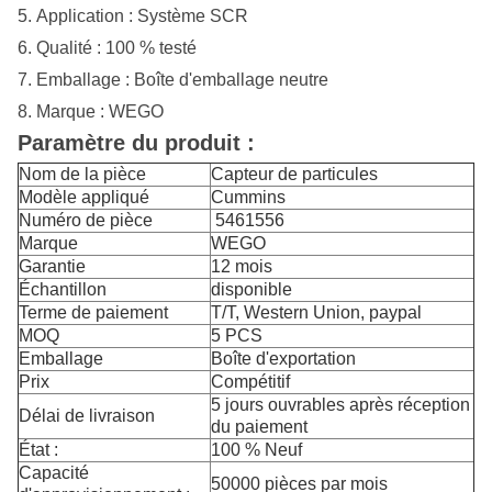
5.
Application :
Système SCR
6. Qualité : 100 % testé
7. Emballage : Boîte d'emballage neutre
8. Marque : WEGO
Paramètre du produit :
Nom de la pièce
Capteur de particules
Modèle appliqué
Cummins
Numéro de pièce
​ 5461556
Marque
WEGO
Garantie
12 mois
Échantillon
disponible
Terme de paiement
T/T, Western Union, paypal
MOQ
5 PCS
Emballage
Boîte d'exportation
Prix
Compétitif
5 jours ouvrables après réception
Délai de livraison
du paiement
État :
100 % Neuf
Capacité
50000 pièces par mois