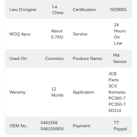
La 
Lieu D'origine:
Certification:
ISO9001
Chine
24 
About 
Hours 
MOQ:4pcs:
Service:
0.7KG
On 
Line
PM 
Used On:
Cummins
Produce Name:
Sensor
JCB 
Parts 
3CX 
12 
Waranty:
Application:
Komastu 
Month
PC360-7 
PC350-7 
6D114
5461556   
TT 
OEM No.:
Payment:
5461556RX
Paypal