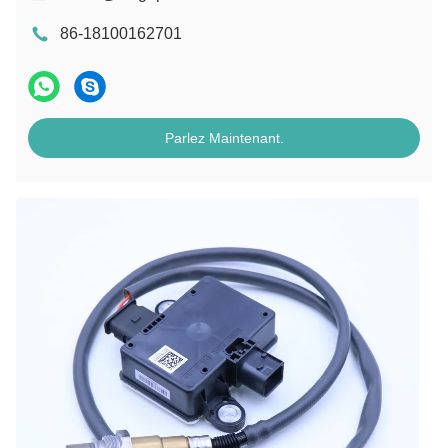
86-18100162701
Parlez Maintenant.