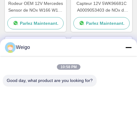
Rodeur OEM 12V Mercedes
Capteur 12V 5WK96681C
Sensor de NOx W166 W172
A0009053403 de NOx de
W205 W221 W212 C300
voiture de Mercedes E400
Parlez Maintenant.
Parlez Maintenant.
ML350
E350
Weigo
10:58 PM
Good day, what product are you looking for?
Le détecteur de NOx de la
ISO9001 Capteur noir de
boîte OEM 3t Standard
NOx Mercedes Glk250 E250
Sprinter 12V A0009050008
OEM 5WK96682A
Parlez Maintenant.
Parlez Maintenant.
5WK96681D
A0009057000