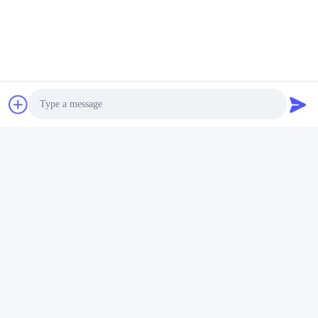
1997 à 2017 Nox Sensor
OEM 22303390 5WK97367
pour le VOL XC40 SUV
Photo
Parlez Maintenant.
Video Call
Audio Call
Contact rapide
Adresse