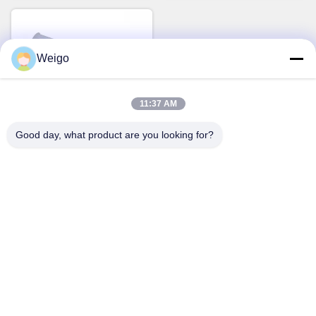
Weigo
11:37 AM
Good day, what product are you looking for?
vidéo
OEM 2002 de Mercedes Ac
Blower Motor de blanc
d'ACTROS MP2
Parlez Maintenant.
0028308408 0130063602
8EW351024481
Contact rapide