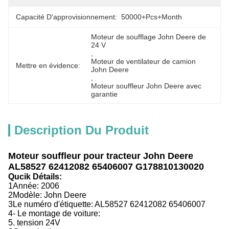
Capacité D'approvisionnement:
50000+Pcs+Month
Moteur de soufflage John Deere de 
24 V
, 
Moteur de ventilateur de camion 
Mettre en évidence:
John Deere
, 
Moteur souffleur John Deere avec 
garantie
Description Du Produit
Moteur souffleur pour tracteur John Deere
AL58527 62412082 65406007 G178810130020
Qucik Détails:
1Année: 2006
2Modèle: John Deere
3Le numéro d'étiquette: AL58527 62412082 65406007
4- Le montage de voiture:
5. tension 24V