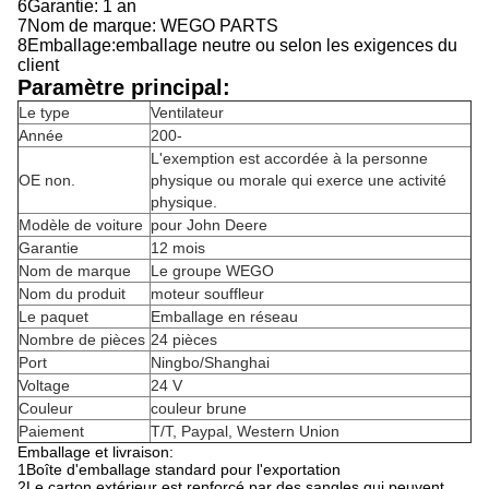
6Garantie: 1 an
7Nom de marque: WEGO PARTS
8Emballage:emballage neutre ou selon les exigences du
client
Paramètre principal:
Le type
Ventilateur
Année
200-
L'exemption est accordée à la personne
OE non.
physique ou morale qui exerce une activité
physique.
Modèle de voiture
pour John Deere
Garantie
12 mois
Nom de marque
Le groupe WEGO
Nom du produit
moteur souffleur
Le paquet
Emballage en réseau
Nombre de pièces
24 pièces
Port
Ningbo/Shanghai
Voltage
24 V
Couleur
couleur brune
Paiement
T/T, Paypal, Western Union
Emballage et livraison:
1Boîte d'emballage standard pour l'exportation
2Le carton extérieur est renforcé par des sangles qui peuvent