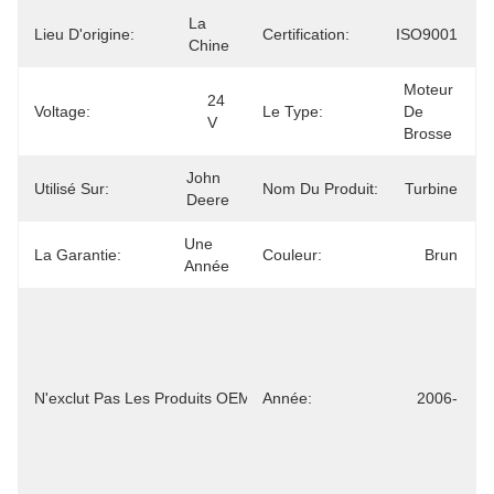
La 
Lieu D'origine:
Certification:
ISO9001
Chine
Moteur 
24 
Voltage:
Le Type:
De 
V
Brosse
John 
Utilisé Sur:
Nom Du Produit:
Turbine
Deere
Une 
La Garantie:
Couleur:
Brun
Année
L'exemption 
Est 
Accordée À 
La Personne 
N'exclut Pas Les Produits OEM.:
Année:
Physique Ou 
2006-
Morale Qui 
Exerce Une 
Activité 
Physique.