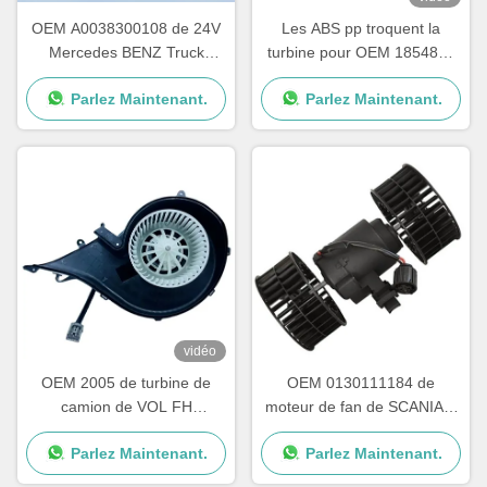
OEM A0038300108 de 24V
Les ABS pp troquent la
Mercedes BENZ Truck
turbine pour OEM 1854876
Blower Motor AXOR ATEGO
de série de Scania G P R
Parlez Maintenant.
Parlez Maintenant.
2195206 1854877
DDSC003TT
vidéo
OEM 2005 de turbine de
OEM 0130111184 de
camion de VOL FH
moteur de fan de SCANIA 4
84223449 82349000
Serie de turbine du camion
Parlez Maintenant.
Parlez Maintenant.
7482349000
ISO9001 1995