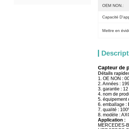
OEM NON.:
Capacité D'ap
Mettre en évid
Descript
Capteur de 
Détails rapides
1.
OE NON :
0
2. Années : 19
3.
garantie : 12
4.
nom de produ
5.
équipement d
6.
emballage :
7.
qualité :
100
8.
modèle :
AX
Application :
MERCEDES-BEN