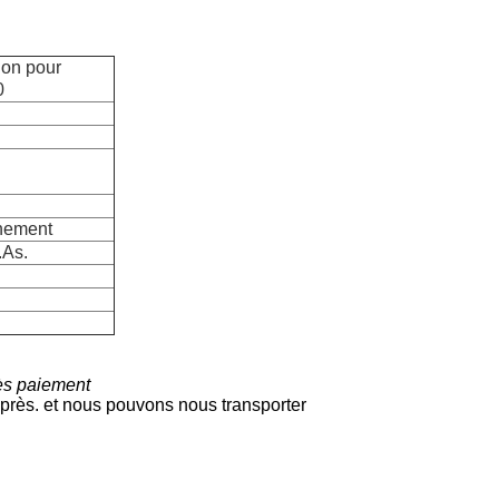
ion pour
0
nnement
.As.
ès paiement
xprès. et nous pouvons nous transporter