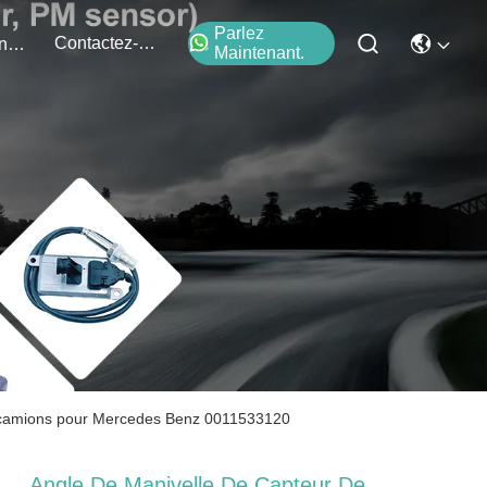
Parlez
Contactez-Nous
Événements
Maintenant.
04 camions pour Mercedes Benz 0011533120
Angle De Manivelle De Capteur De