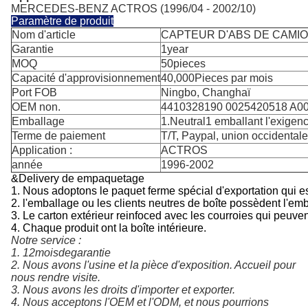
MERCEDES-BENZ ACTROS (1996/04 - 2002/10)
Paramètre de produit
Nom d'article
CAPTEUR D'ABS DE CAMIO
Garantie
1year
MOQ
50pieces
Capacité d'approvisionnement
40,000Pieces par mois
Port FOB
Ningbo, Changhaï
OEM non.
4410328190 0025420518 A0
Emballage
1.Neutral1 emballant l'exigenc
Terme de paiement
T/T, Paypal, union occidentale
Application :
ACTROS
année
1996-2002
&Delivery de empaquetage
1. Nous adoptons le paquet ferme spécial d'exportation qui est
2.
l'emballage ou les clients neutres de boîte possèdent l'e
3. Le carton extérieur reinfoced avec les courroies qui peuven
4. Chaque produit ont la boîte intérieure.
Notre service :
1. 12
moisdegarantie
2. 
Nous avons l'usine et la pièce d'exposition. Accueil pour 
nous rendre visite.
3. Nous avons les droits d'importer et exporter.
4. Nous acceptons l'OEM et l'ODM, et nous pourrions 