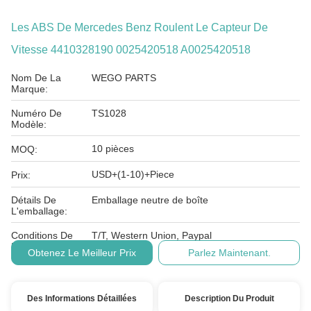
Les ABS De Mercedes Benz Roulent Le Capteur De
Vitesse 4410328190 0025420518 A0025420518
Nom De La
WEGO PARTS
Marque:
Numéro De
TS1028
Modèle:
10 pièces
MOQ:
USD+(1-10)+Piece
Prix:
Détails De
Emballage neutre de boîte
L'emballage:
Conditions De
T/T, Western Union, Paypal
Paiement:
Obtenez Le Meilleur Prix
Parlez Maintenant.
Des Informations Détaillées
Description Du Produit