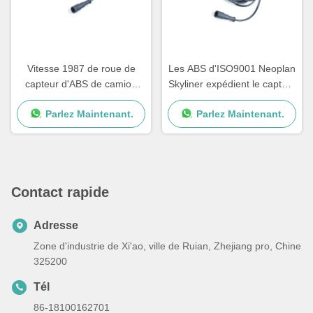
Vitesse 1987 de roue de
Les ABS d'ISO9001 Neoplan
capteur d'ABS de camion
Skyliner expédient le capteur
d'HOMME d'IVECO 1784588
A0015428818 0015423318
Parlez Maintenant.
Parlez Maintenant.
5021170125 1506005
Contact rapide
Adresse
Zone d'industrie de Xi'ao, ville de Ruian, Zhejiang pro, Chine
325200
Tél
86-18100162701