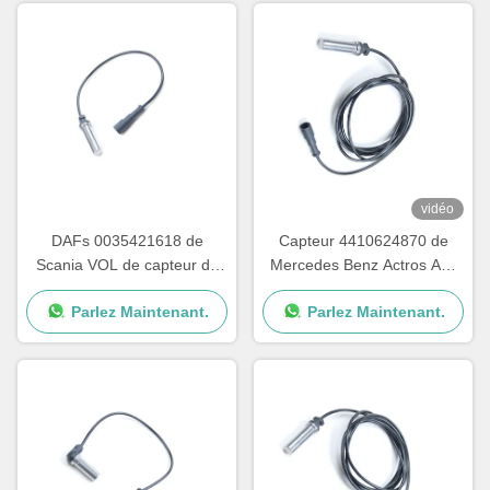
vidéo
DAFs 0035421618 de
Capteur 4410624870 de
Scania VOL de capteur de
Mercedes Benz Actros Abs
2005 2013 ABS de PC
Wheel Speed 4410329410
Parlez Maintenant.
Parlez Maintenant.
1506004 5021170124
0035423518