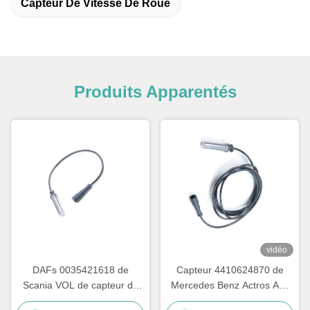
Capteur De Vitesse De Roue
Produits Apparentés
vidéo
DAFs 0035421618 de
Capteur 4410624870 de
Scania VOL de capteur de
Mercedes Benz Actros Abs
2005 2013 ABS de PC
Wheel Speed 4410329410