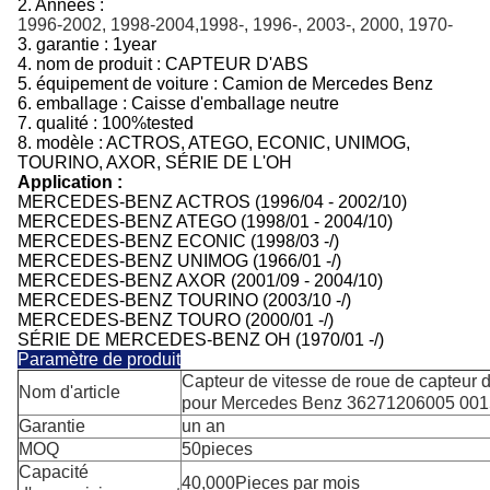
2. Années :
1996-2002, 1998-2004,1998-, 1996-, 2003-, 2000, 1970-
3.
garantie : 1year
4.
nom de produit :
CAPTEUR D'ABS
5.
équipement de voiture :
Camion de Mercedes Benz
6.
emballage :
Caisse d'emballage neutre
7.
qualité :
100%tested
8.
modèle :
ACTROS, ATEGO, ECONIC, UNIMOG,
TOURINO, AXOR, SÉRIE DE L'OH
Application :
MERCEDES-BENZ ACTROS (1996/04 - 2002/10)
MERCEDES-BENZ ATEGO (1998/01 - 2004/10)
MERCEDES-BENZ ECONIC (1998/03 -/)
MERCEDES-BENZ UNIMOG (1966/01 -/)
MERCEDES-BENZ AXOR (2001/09 - 2004/10)
MERCEDES-BENZ TOURINO (2003/10 -/)
MERCEDES-BENZ TOURO (2000/01 -/)
SÉRIE DE MERCEDES-BENZ OH (1970/01 -/)
Paramètre de produit
Capteur de vitesse de roue de capteur
Nom d'article
pour Mercedes Benz 36271206005 00
Garantie
un an
MOQ
50pieces
Capacité
40,000Pieces par mois