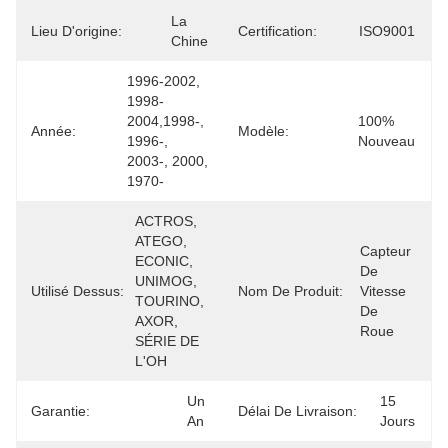
La 
Lieu D'origine:
Certification:
ISO9001
Chine
1996-2002, 
1998-
2004,1998-, 
100% 
Année:
Modèle:
1996-, 
Nouveau
2003-, 2000, 
1970-
ACTROS, 
ATEGO, 
Capteur 
ECONIC, 
De 
UNIMOG, 
Utilisé Dessus:
Nom De Produit:
Vitesse 
TOURINO, 
De 
AXOR, 
Roue
SÉRIE DE 
L'OH
Un 
15 
Garantie:
Délai De Livraison:
An
Jours