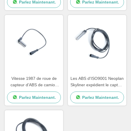
Parlez Maintenant.
Parlez Maintenant.
1506004 5021170124
0035423518
Vitesse 1987 de roue de
Les ABS d'ISO9001 Neoplan
capteur d'ABS de camion
Skyliner expédient le capteur
d'HOMME d'IVECO 1784588
A0015428818 0015423318
Parlez Maintenant.
Parlez Maintenant.
5021170125 1506005