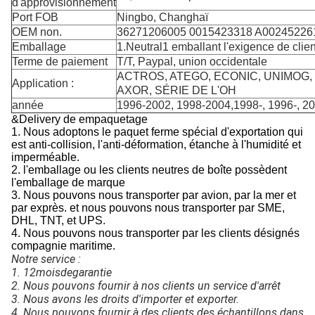
d'approvisionnement
Port FOB
Ningbo, Changhaï
OEM non.
36271206005 0015423318 A00245226
Emballage
1.Neutral1 emballant l'exigence de clien
Terme de paiement
T/T, Paypal, union occidentale
ACTROS, ATEGO, ECONIC, UNIMOG,
Application :
AXOR, SÉRIE DE L'OH
année
1996-2002, 1998-2004,1998-, 1996-, 20
&Delivery de empaquetage
1. Nous adoptons le paquet ferme spécial d'exportation qui
est anti-collision, l'anti-déformation, étanche à l'humidité et
imperméable.
2.
l'emballage ou les clients neutres de boîte possèdent
l'emballage de marque
3. Nous pouvons nous transporter par avion, par la mer et
par exprès. et nous pouvons nous transporter par SME,
DHL, TNT, et UPS.
4. Nous pouvons nous transporter par les clients désignés
compagnie maritime.
Notre service :
1. 12
moisdegarantie
2. 
Nous pouvons fournir à nos clients un service d'arrêt
3. Nous avons les droits d'importer et exporter.
4. Nous pouvons fournir à des clients des échantillons dans 