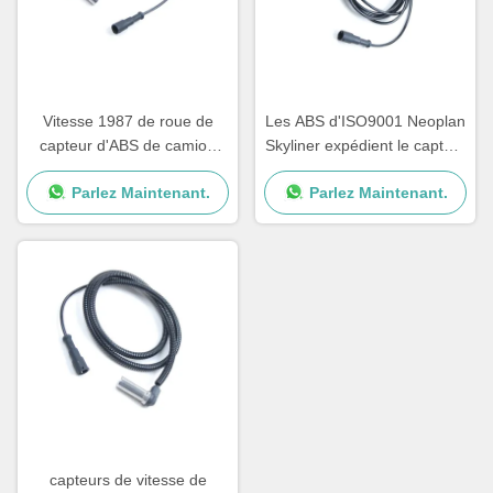
Vitesse 1987 de roue de
Les ABS d'ISO9001 Neoplan
capteur d'ABS de camion
Skyliner expédient le capteur
d'HOMME d'IVECO 1784588
A0015428818 0015423318
Parlez Maintenant.
Parlez Maintenant.
5021170125 1506005
capteurs de vitesse de