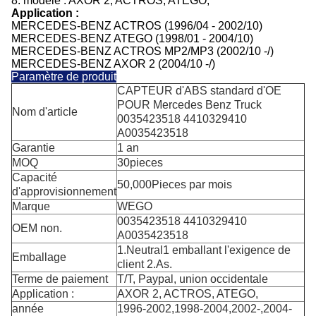
8.
modèle :
AXOR 2,
ACTROS, ATEGO,
Application :
MERCEDES-BENZ ACTROS (1996/04 - 2002/10)
MERCEDES-BENZ ATEGO (1998/01 - 2004/10)
MERCEDES-BENZ ACTROS MP2/MP3 (2002/10 -/)
MERCEDES-BENZ AXOR 2 (2004/10 -/)
Paramètre de produit
CAPTEUR d'ABS standard d'OE
POUR Mercedes Benz Truck
Nom d'article
0035423518 4410329410
A0035423518
Garantie
1 an
MOQ
30pieces
Capacité
50,000Pieces par mois
d'approvisionnement
Marque
WEGO
0035423518 4410329410
OEM non.
A0035423518
1.Neutral1 emballant l'exigence de
Emballage
client 2.As.
Terme de paiement
T/T, Paypal, union occidentale
Application :
AXOR 2,
ACTROS, ATEGO,
année
1996-2002,1998-2004,2002-,2004-