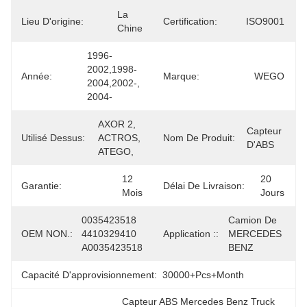
La 
Lieu D'origine:
Certification:
ISO9001
Chine
1996-
2002,1998-
Année:
Marque:
WEGO
2004,2002-, 
2004-
AXOR 2, 
Capteur 
Utilisé Dessus:
ACTROS, 
Nom De Produit:
D'ABS
ATEGO,
12 
20 
Garantie:
Délai De Livraison:
Mois
Jours
0035423518 
Camion De 
OEM NON.:
4410329410 
Application ::
MERCEDES 
A0035423518
BENZ
Capacité D'approvisionnement:
30000+Pcs+Month
Capteur ABS Mercedes Benz Truck 