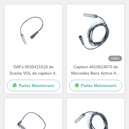
vidéo
DAFs 0035421618 de
Capteur 4410624870 de
Scania VOL de capteur de
Mercedes Benz Actros Abs
2005 2013 ABS de PC
Wheel Speed 4410329410
Parlez Maintenant.
Parlez Maintenant.
1506004 5021170124
0035423518