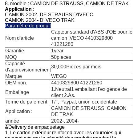
8.
modèle :
CAMION DE STRAUSS, CAMION DE TRAK
Application :
CAMION 2002- DE STRAUSS D'IVECO
CAMION 2004- D'IVECO TRAK
Paramètre de produit
Capteur standard d'ABS d'OE pour le
Nom d'article
camion IVECO 4410329800
41221280
Garantie
1year
MOQ
50pieces
Capacité
30,000Pieces par mois
d'approvisionnement
Marque
WEGO
OEM non.
4410329800 41221280
1.Neutral1 emballant l'exigence de
Emballage
client 2.As.
Terme de paiement
T/T, Paypal, union occidentale
CAMION DE STRAUSS, CAMION
Application :
DE TRAK
année
2002-, 2004-
&Delivery de empaquetage
1. Le carton extérieur reinfoced avec les courroies qui