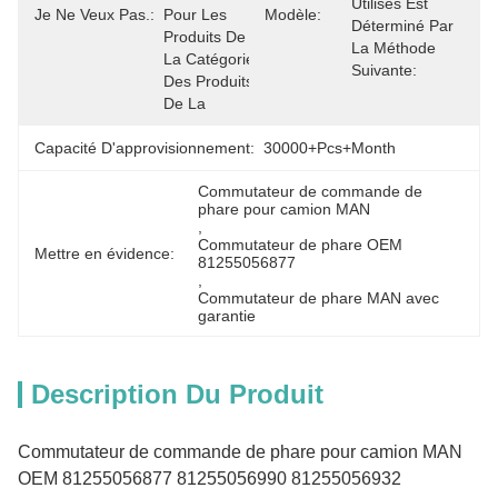
Utilisés Est 
Je Ne Veux Pas.:
Pour Les 
Modèle:
Déterminé Par 
Produits De 
La Méthode 
La Catégorie 
Suivante:
Des Produits 
De La 
Capacité D'approvisionnement:
30000+Pcs+Month
Commutateur de commande de 
phare pour camion MAN
, 
Commutateur de phare OEM 
Mettre en évidence:
81255056877
, 
Commutateur de phare MAN avec 
garantie
Description Du Produit
Commutateur de commande de phare pour camion MAN
OEM 81255056877 81255056990 81255056932