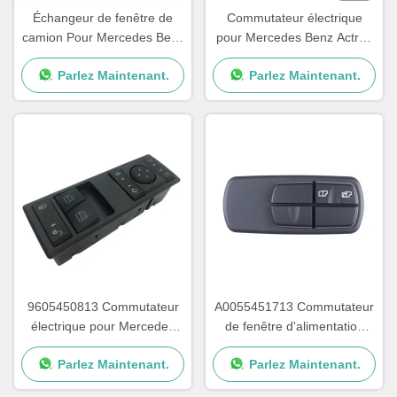
Échangeur de fenêtre de
Commutateur électrique
camion Pour Mercedes Benz
pour Mercedes Benz Actros
OEM A0045451813
MP4
Parlez Maintenant.
Parlez Maintenant.
A0055451313 A0045401805
9605450813 Commutateur
A0055451713 Commutateur
électrique pour Mercedes
de fenêtre d'alimentation
Benz Actros MP4 OEM
Pour le camion Mercedes
Parlez Maintenant.
Parlez Maintenant.
A9605450813
Benz OEM A0035450113
A0025450113