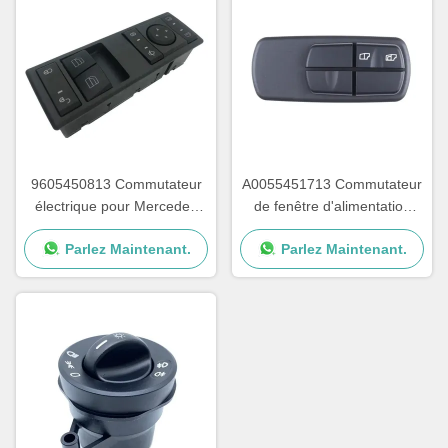
9605450813 Commutateur
A0055451713 Commutateur
électrique pour Mercedes
de fenêtre d'alimentation
Benz Actros MP4 OEM
Pour le camion Mercedes
Parlez Maintenant.
Parlez Maintenant.
A9605450813
Benz OEM A0035450113
A0025450113