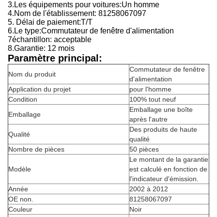
3.
Les équipements pour voitures:
Un homme
4.
Nom de l'établissement:
81258067097
5. Délai de paiement:T/T
6.
Le type:
Commutateur de fenêtre d'alimentation
7échantillon: acceptable
8.
Garantie: 12 mois
Paramètre principal:
Commutateur de fenêtre
Nom du produit
d'alimentation
Application du projet
pour l'homme
Condition
100% tout neuf
Emballage une boîte
Emballage
après l'autre
Des produits de haute
Qualité
qualité
Nombre de pièces
50 pièces
Le montant de la garantie
Modèle
est calculé en fonction de
l'indicateur d'émission.
Année
2002 à 2012
OE non.
81258067097
Couleur
Noir