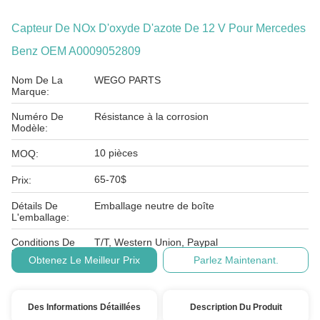
Capteur De NOx D'oxyde D'azote De 12 V Pour Mercedes
Benz OEM A0009052809
Nom De La
WEGO PARTS
Marque:
Numéro De
Résistance à la corrosion
Modèle:
10 pièces
MOQ:
65-70$
Prix:
Détails De
Emballage neutre de boîte
L'emballage:
Conditions De
T/T, Western Union, Paypal
Paiement:
Obtenez Le Meilleur Prix
Parlez Maintenant.
Des Informations Détaillées
Description Du Produit