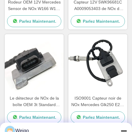
Rodeur OEM 12V Mercedes
Capteur 12V 5WK96681C
Sensor de NOx W166 W172
A0009053403 de NOx de
W205 W221 W212 C300
voiture de Mercedes E400
Parlez Maintenant.
Parlez Maintenant.
ML350
E350
Le détecteur de NOx de la
ISO9001 Capteur noir de
boîte OEM 3t Standard
NOx Mercedes Glk250 E250
Sprinter 12V A0009050008
OEM 5WK96682A
Parlez Maintenant.
Parlez Maintenant.
5WK96681D
A0009057000
Weigo