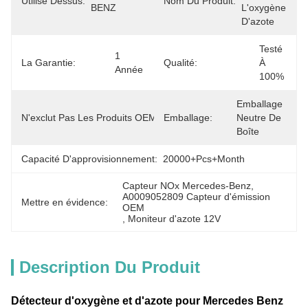
Utilisé Dessus:
Nom Du Produit:
BENZ
L'oxygène 
D'azote
Testé 
1 
La Garantie:
Qualité:
À 
Année
100%
A0009052809 
Emballage 
N'exclut Pas Les Produits OEM.:
Emballage:
Les États 
Neutre De 
Membres
Boîte
Capacité D'approvisionnement:
20000+pcs+month
Capteur NOx Mercedes-Benz
, 
A0009052809 Capteur d'émission 
Mettre en évidence:
OEM
, 
Moniteur d'azote 12V
Description Du Produit
Détecteur d'oxygène et d'azote pour Mercedes Benz