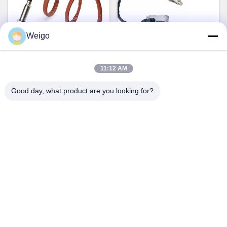
Weigo
vidéo
11:12 AM
Rodeur OEM 12V Mercedes
Capteur 12V 5WK96681C
Sensor de NOx W166 W172
A0009053403 de NOx de
Good day, what product are you looking for?
W205 W221 W212 C300
voiture de Mercedes E400
Parlez Maintenant.
Parlez Maintenant.
ML350
E350