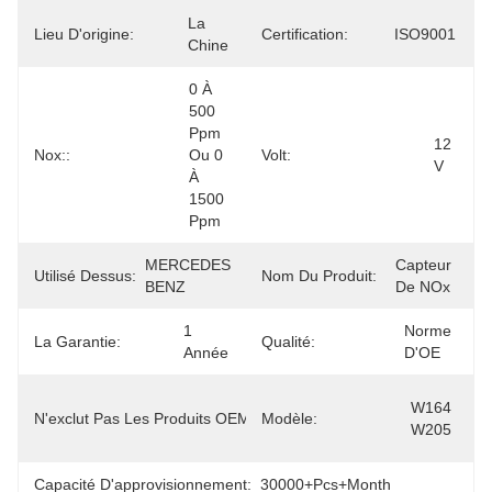
La 
Lieu D'origine:
Certification:
ISO9001
Chine
0 À 
500 
Ppm 
12 
Nox::
Ou 0 
Volt:
V
À 
1500 
Ppm
MERCEDES 
Capteur 
Utilisé Dessus:
Nom Du Produit:
BENZ
De NOx
1 
Norme 
La Garantie:
Qualité:
Année
D'OE
A0009055106 
W164 
N'exclut Pas Les Produits OEM.:
Modèle:
Les États 
W205
Membres
Capacité D'approvisionnement:
30000+Pcs+Month