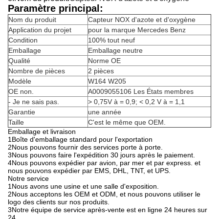
Paramètre principal:
Nom du produit
Capteur NOX d'azote et d'oxygène
Application du projet
pour la marque Mercedes Benz
Condition
100% tout neuf
Emballage
Emballage neutre
Qualité
Norme OE
Nombre de pièces
2 pièces
Modèle
W164 W205
OE non.
A0009055106 Les États membres
- Je ne sais pas.
> 0,75V à = 0,9; < 0,2 V à = 1,1
Garantie
une année
Taille
C'est le même que OEM.
Emballage et livraison
1Boîte d'emballage standard pour l'exportation
2Nous pouvons fournir des services porte à porte.
3Nous pouvons faire l'expédition 30 jours après le paiement.
4Nous pouvons expédier par avion, par mer et par express. et
nous pouvons expédier par EMS, DHL, TNT, et UPS.
Notre service
1Nous avons une usine et une salle d'exposition.
2Nous acceptons les OEM et ODM, et nous pouvons utiliser le
logo des clients sur nos produits.
3Notre équipe de service après-vente est en ligne 24 heures sur
24.