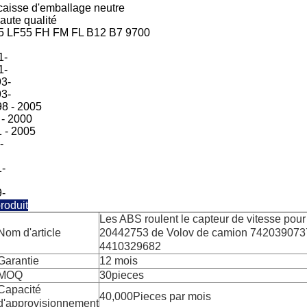
 caisse d'emballage neutre
haute qualité
5 LF55 FH FM FL B12 B7 9700
1-
1-
3-
3-
8 - 2005
 - 2000
 - 2005
-
-
-
roduit
Les ABS roulent le capteur de vitesse pou
Nom d'article
20442753 de Volov de camion 74203907
4410329682
Garantie
12 mois
MOQ
30pieces
Capacité
40,000Pieces par mois
d'approvisionnement