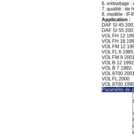
6. emballage :
7.
qualité : de 
8.
modèle :
IF4
Application :
DAF SI 45 200
DAF SI 55 200
VOL FH 12 199
VOL FH 16 199
VOL FM 12 199
VOL FL 6 1985
VOL FM 9 2001
VOL B 12 1992
VOL B 7 1992-
VOL 9700 2001
VOL FL 2000
VOL 8700 1999
Paramètre de p