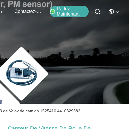
Parlez
Contactez-Nous
Événements
Maintenant.
53 de Volov de camion 1525416 4410329682
Capteur De Vitesse De Roue De