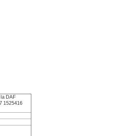
r la DAF
37 1525416