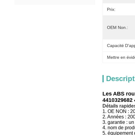
Prix:
OEM Non.:
Capacité D'ap
Mettre en évid
Descript
Les ABS rou
4410329682 
Détails rapides
1.
OE NON :
2
2. Années : 20
3.
garantie : un
4.
nom de produ
5.
équipement d