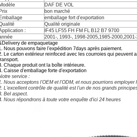
Modèle
DAF DE VOL
Prix
bon marché
Emballage
emballage fort d'exportation
Qualité
Qualité originale
Application :
IF45 LF55 FH FM FL B12 B7 9700
année
2001-, 1993-, 1998-2005,1985-2000,2001
&Delivery de empaquetage
1. Nous pouvons faire l'expédition 7days après paiement.
2.
Le carton extérieur reinfoced avec les courroies qui peuvent a
transport.
3. Chaque produit ont la boîte intérieure.
4. Caisse d'emballage forte d'exportation
Notre service :
1. Nous acceptons l'OEM et l'ODM, et nous pourrions employer le
2. L'excellent contrôle de qualité est l'un de nos grands principe
3. Bel aspect.
4. Nous répondrons à toute votre enquête d'ici 24 heures