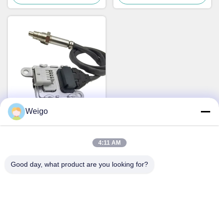
Weigo
1997 à 2017 Nox Sensor
OEM 22303390 5WK97367
4:11 AM
pour le VOL XC40 SUV
Parlez Maintenant.
Good day, what product are you looking for?
Contact rapide