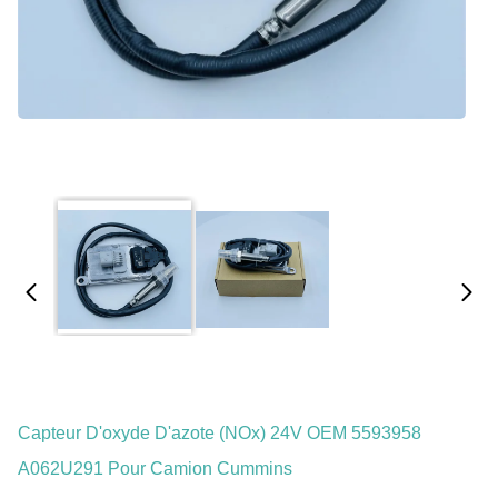
Capteur D'oxyde D'azote (NOx) 24V OEM 5593958
A062U291 Pour Camion Cummins