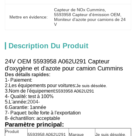
Capteur de NOx Cummins
, 
5593958 Capteur d'émission OEM
, 
Mettre en évidence:
Moniteur d'azote pour camions de 24 
V
Description Du Produit
24V OEM 5593958 A062U291 Capteur
d'oxygène et d'azote pour camion Cummins
Des détails rapides:
1- Paiement:
2.
Les équipements pour voitures:
Je suis désolée.
3.
Nom de l'équipement:
5593958 A062U291
4- Qualité: test à 100%
5.
L'année:
2004-
6.
Garantie: 1
année
7- Paquet: boîte forte à l'exportation
8- échantillon: acceptable
Paramètre principal:
Produit
5593958 A062U291
Marque
Je suis désolée.