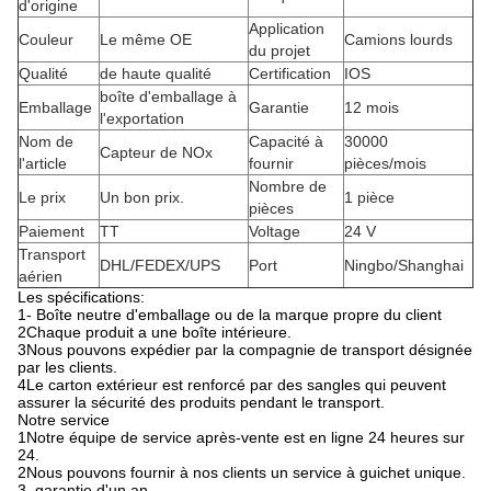
d'origine
Application
Couleur
Le même OE
Camions lourds
du projet
Qualité
de haute qualité
Certification
IOS
boîte d'emballage à
Emballage
Garantie
12 mois
l'exportation
Nom de
Capacité à
30000
Capteur de NOx
l'article
fournir
pièces/mois
Nombre de
Le prix
Un bon prix.
1 pièce
pièces
Paiement
TT
Voltage
24 V
Transport
DHL/FEDEX/UPS
Port
Ningbo/Shanghai
aérien
Les spécifications:
1- Boîte neutre d'emballage ou de la marque propre du client
2Chaque produit a une boîte intérieure.
3Nous pouvons expédier par la compagnie de transport désignée
par les clients.
4Le carton extérieur est renforcé par des sangles qui peuvent
assurer la sécurité des produits pendant le transport.
Notre service
1Notre équipe de service après-vente est en ligne 24 heures sur
24.
2Nous pouvons fournir à nos clients un service à guichet unique.
3. garantie d'un an