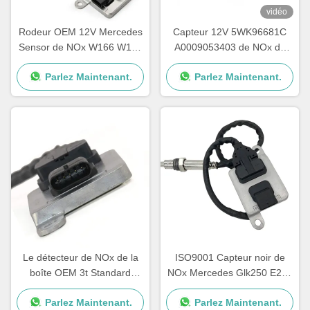
vidéo
Rodeur OEM 12V Mercedes
Capteur 12V 5WK96681C
Sensor de NOx W166 W172
A0009053403 de NOx de
W205 W221 W212 C300
voiture de Mercedes E400
Parlez Maintenant.
Parlez Maintenant.
ML350
E350
Le détecteur de NOx de la
ISO9001 Capteur noir de
boîte OEM 3t Standard
NOx Mercedes Glk250 E250
Sprinter 12V A0009050008
OEM 5WK96682A
Parlez Maintenant.
Parlez Maintenant.
5WK96681D
A0009057000