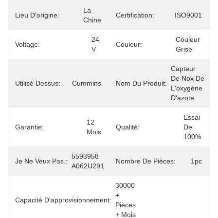
La 
Lieu D'origine:
Certification:
ISO9001
Chine
24 
Couleur 
Voltage:
Couleur:
V
Grise
Capteur 
De Nox De 
Utilisé Dessus:
Cummins
Nom Du Produit:
L'oxygène 
D'azote
Essai 
12 
Garantie:
Qualité:
De 
Mois
100%
5593958 
Je Ne Veux Pas.:
Nombre De Pièces:
1pc
A062U291
30000 
+ 
Capacité D'approvisionnement:
Pièces 
+ Mois