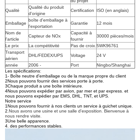
du projet
Qualité du produit
Qualité
Certification
ISO (en anglais)
d'origine
boîte d'emballage à
Emballage
Garantie
12 mois
l'exportation
Nom de
Capacité à
Capteur de NOx
30000 pièces/mois
l'article
fournir
Le prix
La compétitivité
Pas de croix.
5WK96761
Transport
DHL/FEDEX/UPS
Voltage
24 V
aérien
année
2006 -
Port
Ningbo/Shanghai
Les spécifications:
1- Boîte neutre d'emballage ou de la marque propre du client
2Nous pouvons fournir des services porte à porte.
3Chaque produit a une boîte intérieure.
4Nous pouvons expédier par avion, par mer et par express. et
nous pouvons expédier par EMS, DHL, TNT, et UPS.
Notre service
1Nous pouvons fournir à nos clients un service à guichet unique.
2.
Nous avons une usine et une salle d'exposition. Bienvenue à
nous rendre visite.
3Une belle apparence.
4. des performances stables.