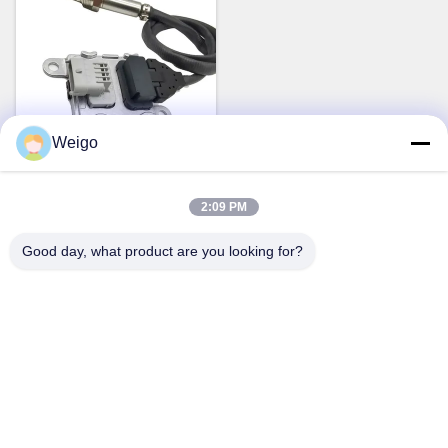
Weigo
1997 à 2017 Nox Sensor
OEM 22303390 5WK97367
2:09 PM
pour le VOL XC40 SUV
Parlez Maintenant.
Good day, what product are you looking for?
Contact rapide
Adresse
Zone d'industrie de Xi'ao, ville de Ruian, Zhejiang pro, Chine
325200