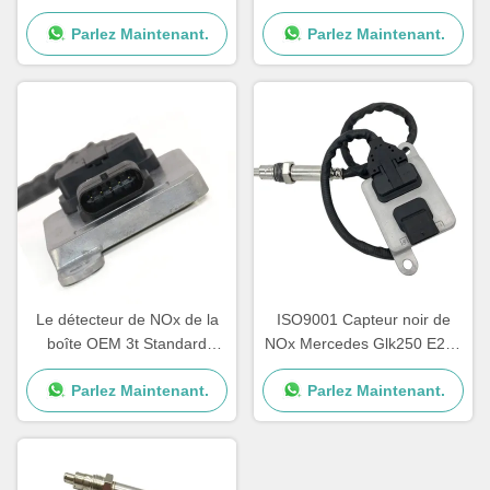
W205 W221 W212 C300
voiture de Mercedes E400
Parlez Maintenant.
Parlez Maintenant.
ML350
E350
Le détecteur de NOx de la
ISO9001 Capteur noir de
boîte OEM 3t Standard
NOx Mercedes Glk250 E250
Sprinter 12V A0009050008
OEM 5WK96682A
Parlez Maintenant.
Parlez Maintenant.
5WK96681D
A0009057000