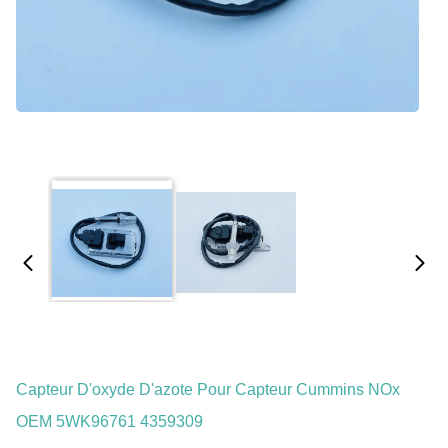
Capteur D'oxyde D'azote Pour Capteur Cummins NOx
OEM 5WK96761 4359309