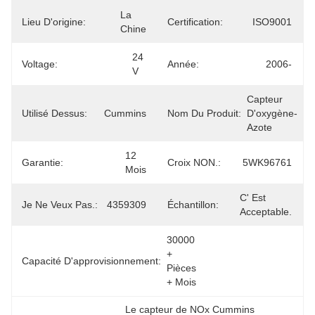
La 
Lieu D'origine:
Certification:
ISO9001
Chine
24 
Voltage:
Année:
2006-
V
Capteur 
Utilisé Dessus:
Cummins
Nom Du Produit:
D'oxygène-
Azote
12 
Garantie:
Croix NON.:
5WK96761
Mois
C' Est 
Je Ne Veux Pas.:
4359309
Échantillon:
Acceptable.
30000 
+ 
Capacité D'approvisionnement:
Pièces 
+ Mois
Le capteur de NOx Cummins 