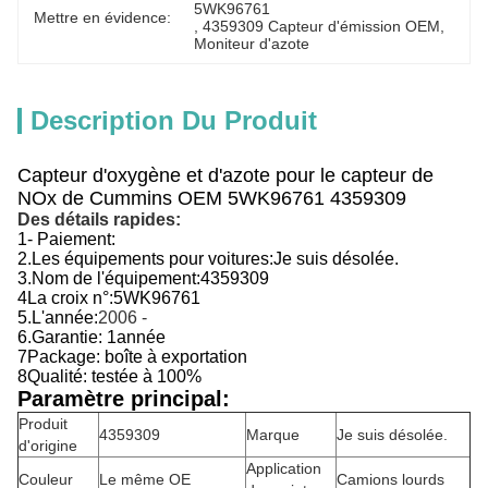
5WK96761
Mettre en évidence:
, 
4359309 Capteur d'émission OEM
, 
Moniteur d'azote
Description Du Produit
Capteur d'oxygène et d'azote pour le capteur de
NOx de Cummins OEM 5WK96761 4359309
Des détails rapides:
1- Paiement:
2.
Les équipements pour voitures:
Je suis désolée.
3.
Nom de l'équipement:
4359309
4La croix n°:
5WK96761
5.
L'année:
2006 -
6.
Garantie: 1
année
7Package: boîte à exportation
8Qualité: testée à 100%
Paramètre principal:
Produit
4359309
Marque
Je suis désolée.
d'origine
Application
Couleur
Le même OE
Camions lourds