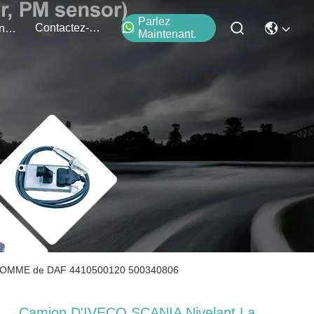
Parlez
Contactez-Nous
Événements
Maintenant.
d'HOMME de DAF 4410500120 500340806
Camion D'IVECO SCANIA Nivelant La