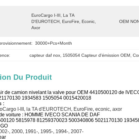
EuroCargo I-III, La TA 
D'EUROTECH, EuroFire, Econic, 
OEM NON
Axor
provisionnement:
30000+Pcs+Month
ence:
capteur daf nox
, 
1505054 Capteur d'émission OEM
, 
Co
ion Du Produit
air de camion nivelant la valve pour OEM 4410500120 de 
21170130 1934583 1505054 0015420018
 :
oCargo I-III, la TA d'EUROTECH, EuroFire, econic, axor
e voiture :
HOMME IVECO SCANIA DE DAF
00120 5815978 81259370023 500340806 5021170130 19345
WEGO
002-, 2000, 1991-, 1995-, 1994-, 2007-
ear