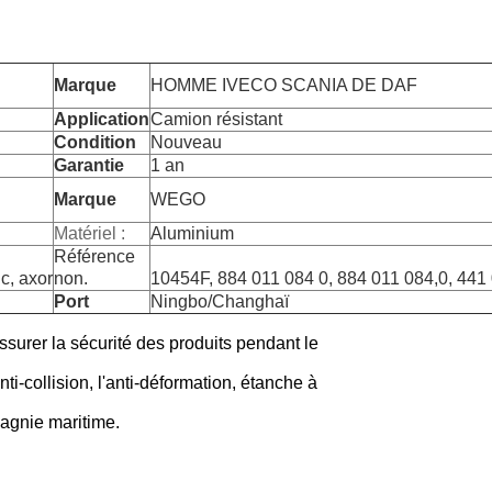
Marque
HOMME IVECO SCANIA DE DAF
Application
Camion résistant
Condition
Nouveau
Garantie
1 an
Marque
WEGO
Matériel :
Aluminium
Référence
c, axor
non.
10454F, 884 011 084 0, 884 011 084,0, 441
Port
Ningbo/Changhaï
ssurer la sécurité des produits pendant le
ti-collision, l'anti-déformation, étanche à
agnie maritime.