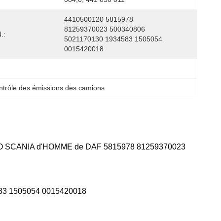
4410500120 5815978 
81259370023 500340806 
.:
5021170130 1934583 1505054 
0015420018
ntrôle des émissions des camions
IVECO SCANIA d'HOMME de DAF 5815978 81259370023
83 1505054 0015420018