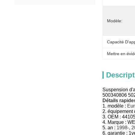
Modèle:
Capacité D'ap
Mettre en évid
Descript
Suspension d'
500340806 50
Détails rapides
1.
modèle :
Eur
2.
équipement d
3.
OEM :
44105
4. Marque : 
5.
an :
1998-, 2
6.
garantie : 1y