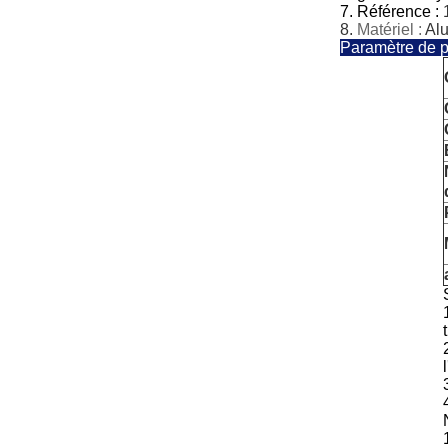
7.
Référence :
8.
Matériel :
Al
Paramètre de p