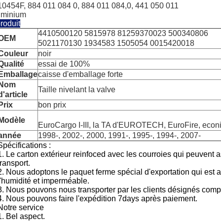
10454F, 884 011 084 0, 884 011 084,0, 441 050 011
uminium
roduit
4410500120 5815978 81259370023 500340806
OEM
5021170130 1934583 1505054 0015420018
Couleur
noir
Qualité
essai de 100%
Emballage
caisse d'emballage forte
Nom
Taille nivelant la valve
d'article
Prix
bon prix
Modèle
EuroCargo I-III, la TA d'EUROTECH, EuroFire, econi
année
1998-, 2002-, 2000, 1991-, 1995-, 1994-, 2007-
Spécifications :
1. Le carton extérieur reinfoced avec les courroies qui peuvent a
transport.
2. Nous adoptons le paquet ferme spécial d'exportation qui est an
l'humidité et imperméable.
3.
Nous pouvons nous transporter par les clients désignés comp
4.
Nous pouvons faire l'expédition 7days après paiement.
Notre service
1. Bel aspect.