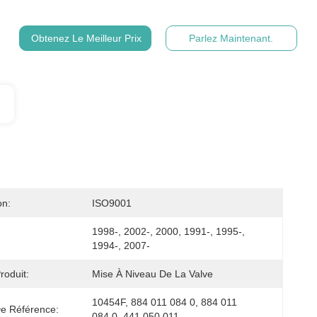
Obtenez Le Meilleur Prix
Parlez Maintenant.
on:
ISO9001
1998-, 2002-, 2000, 1991-, 1995-, 
1994-, 2007-
oduit:
Mise À Niveau De La Valve
10454F, 884 011 084 0, 884 011 
e Référence:
084,0, 441 050 011