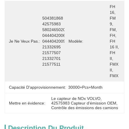
FH 
16, 
504381868 
FM 
42575983 
9, 
5802465020 
FM, 
0444042006 
FH, 
Je Ne Veux Pas.:
0444042009 
Modèle:
FH 
21332695 
16 II, 
21577507 
FH 
21332701 
II, 
21577511
FMX 
II, 
FMX
Capacité D'approvisionnement:
30000+Pcs+Month
Le capteur de NOx VOLVO
, 
Mettre en évidence:
42575983 Capteur d'émission OEM
, 
Contrôle des émissions des camions
Description Du Produit