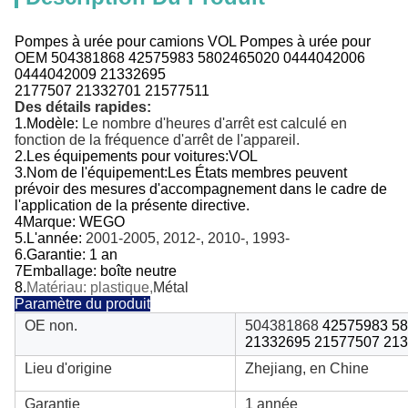
Pompes à urée pour camions VOL Pompes à urée pour
OEM 504381868 42575983 5802465020 0444042006
0444042009 21332695
2177507 21332701 21577511
Des détails rapides:
1.
Modèle:
Le nombre d'heures d'arrêt est calculé en
fonction de la fréquence d'arrêt de l'appareil.
2.
Les équipements pour voitures:
VOL
3.
Nom de l'équipement:
Les États membres peuvent
prévoir des mesures d'accompagnement dans le cadre de
l'application de la présente directive.
4Marque: WEGO
5.
L'année:
2001-2005, 2012-, 2010-, 1993-
6.
Garantie: 1 an
7Emballage: boîte neutre
8.
Matériau: plastique,
Métal
Paramètre du produit
OE non.
504381868
42575983
58
21332695 21577507
213
Lieu d'origine
Zhejiang, en Chine
Garantie
1 année