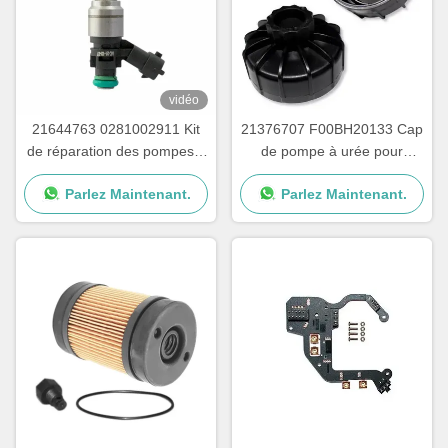
vidéo
21644763 0281002911 Kit
21376707 F00BH20133 Cap
de réparation des pompes à
de pompe à urée pour
urée pour camions
pièces de pompes à adblue
Parlez Maintenant.
Parlez Maintenant.