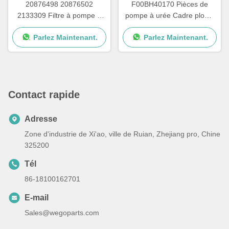
20876498 20876502
F00BH40170 Pièces de
2133309 Filtre à pompe à
pompe à urée Cadre plomb
urée pour les pièces de
pour carte de circuit de
Parlez Maintenant.
Parlez Maintenant.
réparation de pompes
pompe à urée
Adblue
Contact rapide
Adresse
Zone d'industrie de Xi'ao, ville de Ruian, Zhejiang pro, Chine
325200
Tél
86-18100162701
E-mail
Sales@wegoparts.com