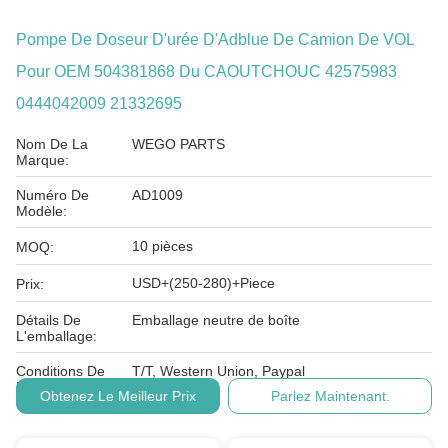
Pompe De Doseur D'urée D'Adblue De Camion De VOL
Pour OEM 504381868 Du CAOUTCHOUC 42575983
0444042009 21332695
Nom De La
WEGO PARTS
Marque:
Numéro De
AD1009
Modèle:
10 pièces
MOQ:
USD+(250-280)+Piece
Prix:
Détails De
Emballage neutre de boîte
L'emballage:
Conditions De
T/T, Western Union, Paypal
Paiement:
Obtenez Le Meilleur Prix
Parlez Maintenant.