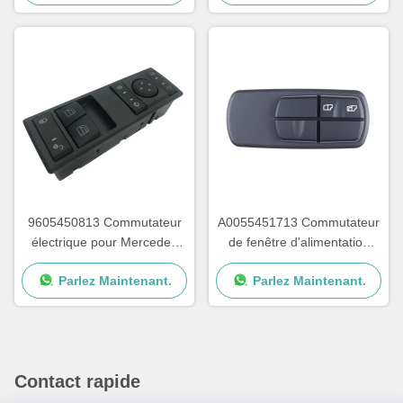
9605450813 Commutateur
A0055451713 Commutateur
électrique pour Mercedes
de fenêtre d'alimentation
Benz Actros MP4 OEM
Pour le camion Mercedes
Parlez Maintenant.
Parlez Maintenant.
A9605450813
Benz OEM A0035450113
A0025450113
Contact rapide