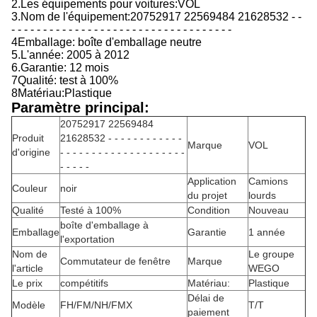
2.
Les équipements pour voitures:
VOL
3.
Nom de l'équipement:
20752917 22569484 21628532 - -
- - - - - - - - - - - - - - - - - - - - - - - - - - - - - - - - - - -
4Emballage: boîte d'emballage neutre
5.
L'année:
2005 à 2012
6.
Garantie: 12 mois
7Qualité: test à 100%
8Matériau:Plastique
Paramètre principal:
20752917 22569484
Produit
21628532 - - - - - - - - - - - -
Marque
VOL
d'origine
- - - - - - - - - - - - - - - - - - - -
- - - - -
Application
Camions
Couleur
noir
du projet
lourds
Qualité
Testé à 100%
Condition
Nouveau
boîte d'emballage à
Emballage
Garantie
1 année
l'exportation
Nom de
Le groupe
Commutateur de fenêtre
Marque
l'article
WEGO
Le prix
compétitifs
Matériau:
Plastique
Délai de
Modèle
FH/FM/NH/FMX
T/T
paiement