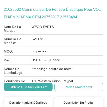
21628532 Commutateur De Fenêtre Électrique Pour VOL
FH/FM/NH/FMX OEM 20752917 22569484
Nom De La
WEGO PARTS
Marque:
Numéro De
SV1178
Modèle:
50 pièces
MOQ:
USD+(6-20)+Piece
Prix:
Détails De
Emballage neutre de boîte
L'emballage:
Conditions De
T/T, Western Union, Paypal
Paiement:
Obtenez Le Meilleur Prix
Parlez Maintenant.
Des Informations Détaillées
Description Du Produit