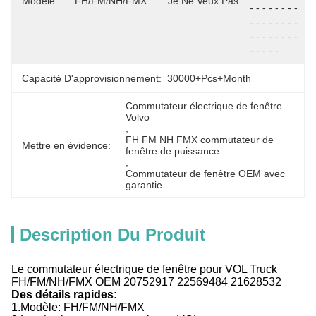
Modèle:
FH/FM/NH/FMX
Je Ne Veux Pas.:
- - - - - - - - 
- - - - - - - - 
- - - - - - - - 
- - - - -
Capacité D'approvisionnement:
30000+Pcs+Month
Commutateur électrique de fenêtre 
Volvo
, 
FH FM NH FMX commutateur de 
Mettre en évidence:
fenêtre de puissance
, 
Commutateur de fenêtre OEM avec 
garantie
Description Du Produit
Le commutateur électrique de fenêtre pour VOL Truck
FH/FM/NH/FMX OEM 20752917 22569484 21628532
Des détails rapides:
1.
Modèle:
FH/FM/NH/FMX