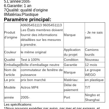
5.
L'année:
2005-
6.
Garantie: 1 an
7Qualité: qualité d'origine
8Matériau:Plastique
Paramètre principal:
A9605451113 9605451113
Les États membres doivent
Produit
- Je ne sais
fournir des informations
Marque
d'origine
pas.
détaillées sur les mesures
à prendre.
Application
Camions
Couleur
le même original
du projet
lourds
Qualité
Test à 100%
Condition
Nouveau
Emballage
Boîte d'emballage neutre
Garantie
12 mois
Nom de
commutateur de fenêtre de
Le groupe
Marque
l'article
puissance
WEGO
Le prix
prix bon marché
Matériau:
en plastique
Délai de
Modèle
Actros MP4
T/T
paiement
Ningbo et
année
2005-
Port
Shanghai
Les spécifications:
1Nous pouvons expédier par avion, par mer et par express. et