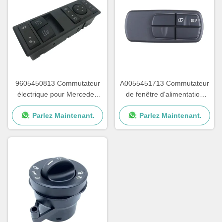
9605450813 Commutateur
A0055451713 Commutateur
électrique pour Mercedes
de fenêtre d'alimentation
Benz Actros MP4 OEM
Pour le camion Mercedes
Parlez Maintenant.
Parlez Maintenant.
A9605450813
Benz OEM A0035450113
A0025450113