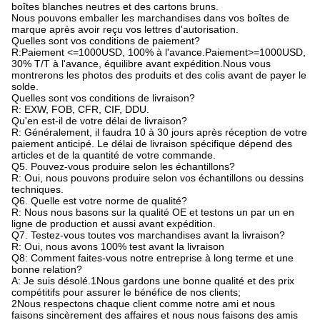
boîtes blanches neutres et des cartons bruns.
Nous pouvons emballer les marchandises dans vos boîtes de
marque après avoir reçu vos lettres d'autorisation.
Quelles sont vos conditions de paiement?
R:Paiement <=1000USD, 100% à l'avance.Paiement>=1000USD,
30% T/T à l'avance, équilibre avant expédition.Nous vous
montrerons les photos des produits et des colis avant de payer le
solde.
Quelles sont vos conditions de livraison?
R: EXW, FOB, CFR, CIF, DDU.
Qu'en est-il de votre délai de livraison?
R: Généralement, il faudra 10 à 30 jours après réception de votre
paiement anticipé. Le délai de livraison spécifique dépend des
articles et de la quantité de votre commande.
Q5. Pouvez-vous produire selon les échantillons?
R: Oui, nous pouvons produire selon vos échantillons ou dessins
techniques.
Q6. Quelle est votre norme de qualité?
R: Nous nous basons sur la qualité OE et testons un par un en
ligne de production et aussi avant expédition.
Q7. Testez-vous toutes vos marchandises avant la livraison?
R: Oui, nous avons 100% test avant la livraison
Q8: Comment faites-vous notre entreprise à long terme et une
bonne relation?
A: Je suis désolé.1Nous gardons une bonne qualité et des prix
compétitifs pour assurer le bénéfice de nos clients;
2Nous respectons chaque client comme notre ami et nous
faisons sincèrement des affaires et nous nous faisons des amis