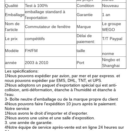
Qualité
Test à 100%
Condition
Nouveau
emballage standard à
Emballage
Garantie
1 an
l'exportation
Nom de
Le groupe
Commutateur de fenêtre
Marque
l'article
WEGO
Délai de
Le prix
compétitifs
T/T Paypal
paiement:
Modèle
FH/FM
taille
norme
Ningbo et
année
2003 à 2010
Port
Shanghai
Les spécifications:
1Nous pouvons expédier par avion, par mer et par express. et
nous pouvons expédier par EMS, DHL, TNT, et UPS.
2Nous adoptons un paquet d'exportation spécial qui est anti-
collision, anti-déformation, étanche à l'humidité et étanche à
l'eau.
3- Boîte neutre d'emballage ou de la marque propre du client
4Nous pouvons faire l'expédition 10 jours après le paiement.
Notre service
1Nous avons le droit d'importer et d'exporter.
2Nous avons une usine et une salle d'exposition.
3. une année de garantie.
4Notre équipe de service après-vente est en ligne 24 heures sur