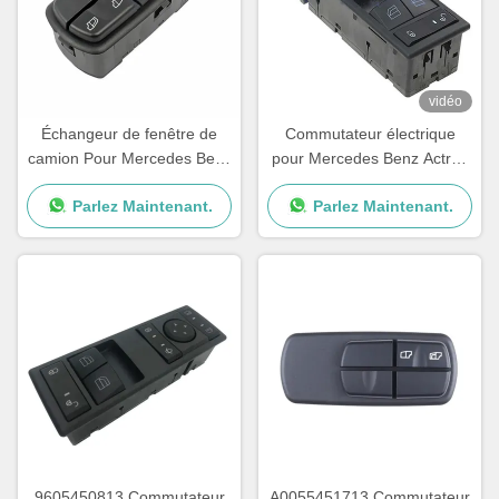
vidéo
Échangeur de fenêtre de
Commutateur électrique
camion Pour Mercedes Benz
pour Mercedes Benz Actros
OEM A0045451813
MP4
Parlez Maintenant.
Parlez Maintenant.
A0055451313 A0045401805
9605450813 Commutateur
A0055451713 Commutateur