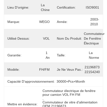
La 
Lieu D'origine:
Certification:
ISO9001
Chine
2003-
Marque:
WEGO
Année:
2010
Commutateur 
Utilisé Dessus:
VOL
Nom Du Produit:
De Fenêtre 
Électrique
1 
La 
Garantie:
Taille:
An
Norme
21196873 
Modèle:
FH/FM
Je Ne Veux Pas.:
22154240
Capacité D'approvisionnement:
30000+Pcs+Month
Commutateur électrique de fenêtre 
pour camion VOL FH FM
, 
Commutateur de vitre d'alimentation 
Mettre en évidence:
OEM 21196873