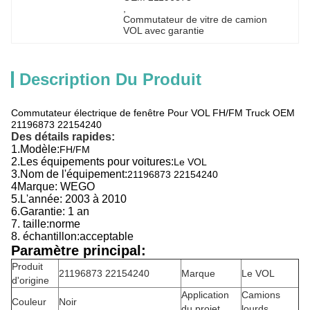
, 
Commutateur de vitre de camion 
VOL avec garantie
Description Du Produit
Commutateur électrique de fenêtre Pour VOL FH/FM Truck OEM
21196873 22154240
Des détails rapides:
1.
Modèle:
FH/FM
2.
Les équipements pour voitures:
Le VOL
3.
Nom de l'équipement:
21196873 22154240
4Marque: WEGO
5.
L'année:
2003 à 2010
6.
Garantie: 1 an
7. taille:
norme
8. échantillon:acceptable
Paramètre principal:
Produit
21196873 22154240
Marque
Le VOL
d'origine
Application
Camions
Couleur
Noir
du projet
lourds