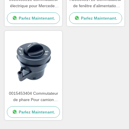
électrique pour Mercedes
de fenêtre d'alimentation
Benz Actros MP4 OEM
Pour le camion Mercedes
Parlez Maintenant.
Parlez Maintenant.
A9605450813
Benz OEM A0035450113
A0025450113
0015453404 Commutateur
de phare Pour camion
Mercedes Benz
Parlez Maintenant.