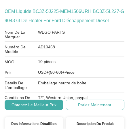
OEM Liquide BC3Z-5J225-MEM1506URH BC3Z-5L227-G
904373 De Heater For Ford D'échappement Diesel
Nom De La
WEGO PARTS
Marque:
Numéro De
AD10468
Modèle:
10 pièces
MOQ:
USD+(50-60)+Piece
Prix:
Détails De
Emballage neutre de boîte
L'emballage:
Conditions De
T/T, Western Union, paypal
Paiement:
Obtenez Le Meilleur Prix
Parlez Maintenant.
Des Informations Détaillées
Description Du Produit