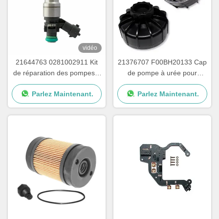
vidéo
21644763 0281002911 Kit
21376707 F00BH20133 Cap
de réparation des pompes à
de pompe à urée pour
urée pour camions
pièces de pompes à adblue
Parlez Maintenant.
Parlez Maintenant.