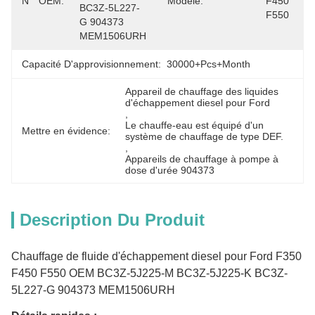
N ° OEM:
Modèle:
F450 
BC3Z-5L227-
F550
G 904373 
MEM1506URH
Capacité D'approvisionnement:
30000+Pcs+Month
Appareil de chauffage des liquides 
d'échappement diesel pour Ford
, 
Le chauffe-eau est équipé d'un 
Mettre en évidence:
système de chauffage de type DEF.
, 
Appareils de chauffage à pompe à 
dose d'urée 904373
Description Du Produit
Chauffage de fluide d'échappement diesel pour Ford F350
F450 F550 OEM BC3Z-5J225-M BC3Z-5J225-K BC3Z-
5L227-G 904373 MEM1506URH