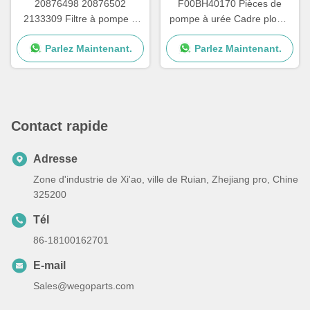
20876498 20876502
F00BH40170 Pièces de
2133309 Filtre à pompe à
pompe à urée Cadre plomb
urée pour les pièces de
pour carte de circuit de
Parlez Maintenant.
Parlez Maintenant.
réparation de pompes
pompe à urée
Adblue
Contact rapide
Adresse
Zone d'industrie de Xi'ao, ville de Ruian, Zhejiang pro, Chine
325200
Tél
86-18100162701
E-mail
Sales@wegoparts.com