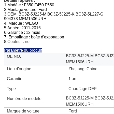
Détails rapides :
1.
Modèle :
F350 F450 F550
2.
Montage voiture :
Ford
3.
OEM :
BC3Z-5J225-M BC3Z-5J225-K BC3Z-5L227-G
904373 MEM1506URH
4. Marque : WEGO
5.
Année :
2011-2016
6.
Garantie : 12 mois
7. Emballage : boîte d'exportation
8.
Couleur : noir
Paramètre du produit
BC3Z-5J225-M BC3Z-5J2
OE NO.
MEM1506URH
Lieu d'origine
Zhejiang, Chine
Garantie
1 an
Type
Chauffage DEF
BC3Z-5J225-M BC3Z-5J2
Numéro de modèle
MEM1506URH
Marque de voiture
Ford