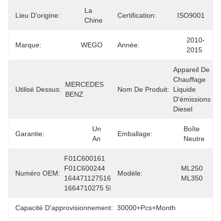
La 
Lieu D'origine:
Certification:
ISO9001
Chine
2010-
Marque:
WEGO
Année:
2015
Appareil De 
Chauffage 
MERCEDES 
Utilisé Dessus:
Nom De Produit:
Liquide 
BENZ
D'émissions 
Diesel
Un 
Boîte 
Garantie:
Emballage:
An
Neutre
F01C600161 
F01C600244 
ML250 
Numéro OEM:
Modèle:
16447112751664710775 
ML350
1664710275 5D9007L
Capacité D'approvisionnement:
30000+Pcs+Month