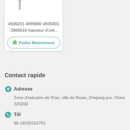
4936201 4999800 4935801
2866616 Injecteur d'urée
avec écrous pour pompe à
Parlez Maintenant.
urée Cummins
Contact rapide
Adresse
Zone d'industrie de Xi'ao, ville de Ruian, Zhejiang pro, Chine
325200
Tél
86-18100162701