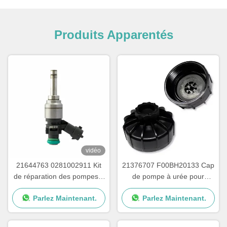
Produits Apparentés
vidéo
21644763 0281002911 Kit
21376707 F00BH20133 Cap
de réparation des pompes à
de pompe à urée pour
urée pour camions
pièces de pompes à adblue
Parlez Maintenant.
Parlez Maintenant.