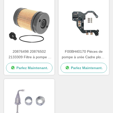
20876498 20876502
F00BH40170 Pièces de
2133309 Filtre à pompe à
pompe à urée Cadre plomb
urée pour les pièces de
pour carte de circuit de
Parlez Maintenant.
Parlez Maintenant.
réparation de pompes
pompe à urée
Adblue