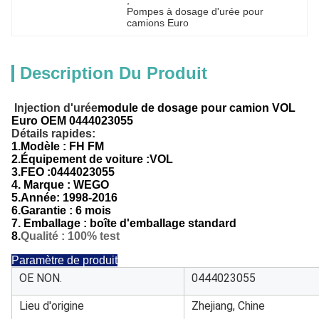
, 
Pompes à dosage d'urée pour 
camions Euro
Description Du Produit
Injection d'urée
module de dosage pour camion VOL
Euro OEM 0444023055
Détails rapides:
1.
Modèle : FH FM
2.
Équipement de voiture :
VOL
3.
FEO :
0444023055
4. Marque : WEGO
5.
Année:
1998-2016
6.
Garantie : 6 mois
7. Emballage : boîte d'emballage standard
8.
Qualité : 100% test
Paramètre de produit
OE NON.
0444023055
Lieu d'origine
Zhejiang, Chine