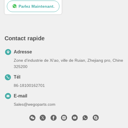
avec écrous pour pompe à
Parlez Maintenant.
urée Cummins
Contact rapide
Adresse
Zone d'industrie de Xi'ao, ville de Ruian, Zhejiang pro, Chine
325200
Tél
86-18100162701
E-mail
Sales@wegoparts.com