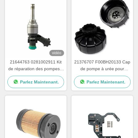
vidéo
21644763 0281002911 Kit
21376707 F00BH20133 Cap
de réparation des pompes à
de pompe à urée pour
urée pour camions
pièces de pompes à adblue
Parlez Maintenant.
Parlez Maintenant.