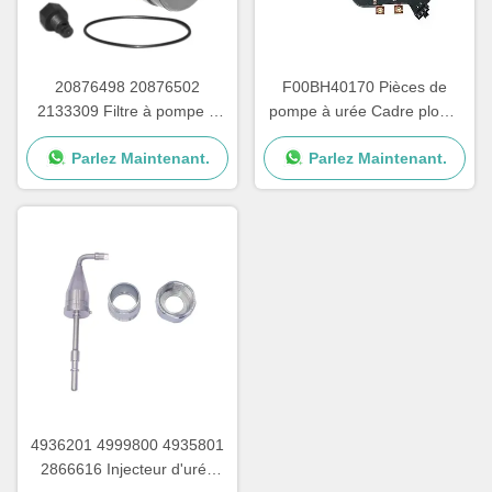
20876498 20876502
F00BH40170 Pièces de
2133309 Filtre à pompe à
pompe à urée Cadre plomb
urée pour les pièces de
pour carte de circuit de
Parlez Maintenant.
Parlez Maintenant.
réparation de pompes
pompe à urée
Adblue
4936201 4999800 4935801
2866616 Injecteur d'urée