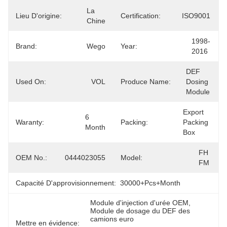
La 
Lieu D'origine:
Certification:
ISO9001
Chine
1998-
Brand:
Wego
Year:
2016
DEF 
Used On:
VOL
Produce Name:
Dosing 
Module
Export  
6 
Waranty:
Packing:
Packing 
Month
Box
FH 
OEM No.:
0444023055
Model:
FM
Capacité D'approvisionnement:
30000+Pcs+Month
Module d'injection d'urée OEM
, 
Module de dosage du DEF des 
camions euro
Mettre en évidence: