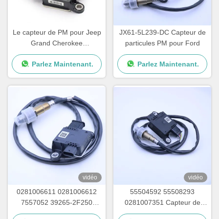
Le capteur de PM pour Jeep
JX61-5L239-DC Capteur de
Grand Cherokee
particules PM pour Ford
68146140AC 68249512AA
Parlez Maintenant.
Parlez Maintenant.
68249512AB 68249512AC
vidéo
vidéo
0281006611 0281006612
55504592 55508293
7557052 39265-2F250
0281007351 Capteur de
392652F250 Capteur PM
particules PM pour Chevrolet