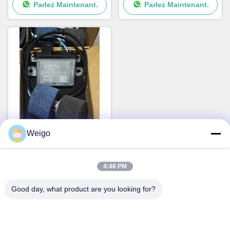
Parlez Maintenant.
Parlez Maintenant.
Pour Hyundai Kia
GMC
Weigo
24191736 Capteur de
particules PM pour camion
Vol, capteur de suie
4:48 PM
Parlez Maintenant.
Good day, what product are you looking for?
Contact rapide