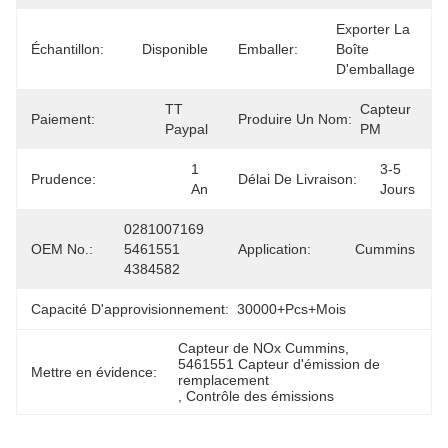
Exporter La 
Échantillon:
Disponible
Emballer:
Boîte 
D'emballage
TT 
Capteur 
Paiement:
Produire Un Nom:
Paypal
PM
1 
3-5 
Prudence:
Délai De Livraison:
An
Jours
0281007169 
OEM No.:
5461551 
Application:
Cummins
4384582
Capacité D'approvisionnement:
30000+Pcs+mois
Capteur de NOx Cummins
, 
5461551 Capteur d'émission de 
Mettre en évidence:
remplacement
, 
Contrôle des émissions