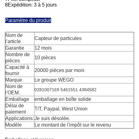
8Expédition: 3 à 5 jours
Paramètre du produit
Nom de
Capteur de particules
l'article
Garantie
12 mois
Nombre de
10 pièces
pièces
Capacité à
20000 pièces par mois
fournir
Marque
Le groupe WEGO
Nom de
0281007169 5461551 4384582
l'OEM.
Emballage
emballage en boîte solide
Délai de
T/T, Paypal, West Union
paiement
Applications:
Je suis désolée.
Modèle
Le montant de l'impôt sur le revenu