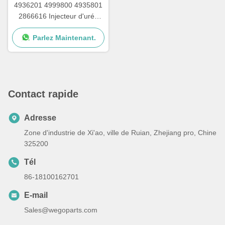
4936201 4999800 4935801
2866616 Injecteur d'urée
avec écrous pour pompe à
Parlez Maintenant.
urée Cummins
Contact rapide
Adresse
Zone d'industrie de Xi'ao, ville de Ruian, Zhejiang pro, Chine
325200
Tél
86-18100162701
E-mail
Sales@wegoparts.com