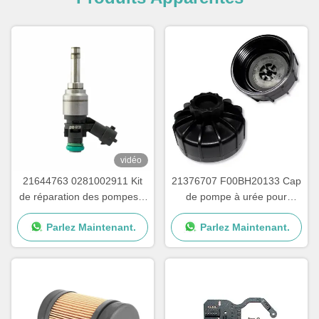
vidéo
21644763 0281002911 Kit
21376707 F00BH20133 Cap
de réparation des pompes à
de pompe à urée pour
urée pour camions
pièces de pompes à adblue
Parlez Maintenant.
Parlez Maintenant.