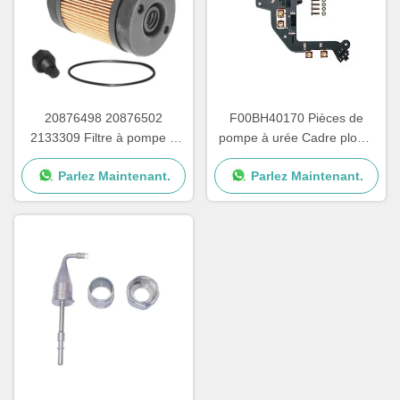
20876498 20876502
F00BH40170 Pièces de
2133309 Filtre à pompe à
pompe à urée Cadre plomb
urée pour les pièces de
pour carte de circuit de
Parlez Maintenant.
Parlez Maintenant.
réparation de pompes
pompe à urée
Adblue