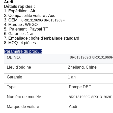
Audi
Détails rapides :
1. Expédition : Air
2.
Compatibilité voiture :
Audi
3.
OEM :
8R0131969G 8R0131969F
4. Marque : WEGO
5. Paiement : Paypal TT
6.
Garantie : 1 an
7. Emballage : boîte d'emballage standard
8. MOQ : 4 pièces
Paramètre du produit
OE NO.
8R0131969G 8R0131969
Lieu d'origine
Zhejiang, Chine
Garantie
1 an
Type
Pompe DEF
Numéro de modèle
8R0131969G 8R0131969F
Marque de voiture
Audi