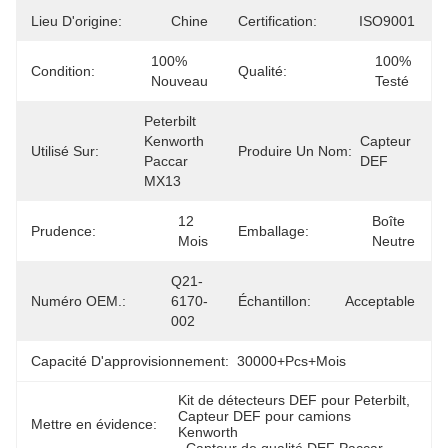
Lieu D'origine:
Chine
Certification:
ISO9001
100% 
100% 
Condition:
Qualité:
Nouveau
Testé
Peterbilt 
Kenworth 
Capteur 
Utilisé Sur:
Produire Un Nom:
Paccar 
DEF
MX13
12 
Boîte 
Prudence:
Emballage:
Mois
Neutre
Q21-
Numéro OEM.:
6170-
Échantillon:
Acceptable
002
Capacité D'approvisionnement:
30000+Pcs+mois
Kit de détecteurs DEF pour Peterbilt
, 
Capteur DEF pour camions 
Mettre en évidence:
Kenworth