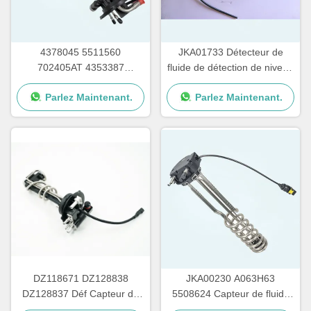
4378045 5511560
JKA01733 Détecteur de
702405AT 4353387
fluide de détection de niveau
5511563 DEF Capteur de
de fluide d'échappement
Parlez Maintenant.
Parlez Maintenant.
niveau du fluide
diesel pour Scaina
d'échappement du moteur
diesel pour les cumins
DZ118671 DZ128838
JKA00230 A063H63
DZ128837 Déf Capteur de
5508624 Capteur de fluide
niveau de qualité pour John
d'échappement diesel pour