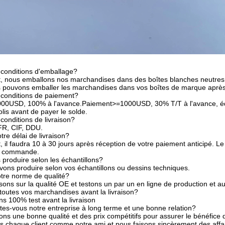
 conditions d'emballage?
 nous emballons nos marchandises dans des boîtes blanches neutres e
 pouvons emballer les marchandises dans vos boîtes de marque après av
 conditions de paiement?
00USD, 100% à l'avance.Paiement>=1000USD, 30% T/T à l'avance, équi
olis avant de payer le solde.
conditions de livraison?
R, CIF, DDU.
tre délai de livraison?
il faudra 10 à 30 jours après réception de votre paiement anticipé. Le d
re commande.
produire selon les échantillons?
vons produire selon vos échantillons ou dessins techniques.
otre norme de qualité?
ns sur la qualité OE et testons un par un en ligne de production et au
toutes vos marchandises avant la livraison?
s 100% test avant la livraison
es-vous notre entreprise à long terme et une bonne relation?
ns une bonne qualité et des prix compétitifs pour assurer le bénéfice d
 chaque client comme notre ami et nous faisons sincèrement des affai