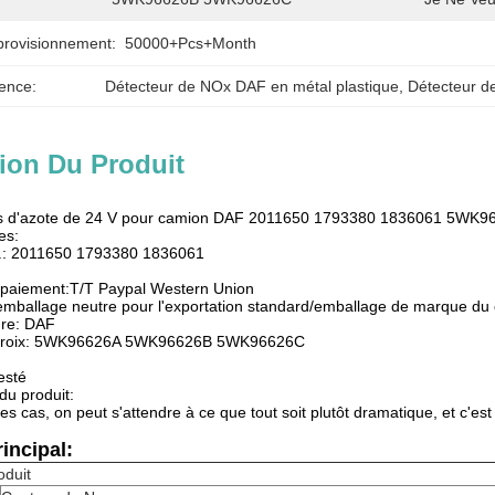
provisionnement:
50000+Pcs+Month
ence:
Détecteur de NOx DAF en métal plastique
, 
Détecteur d
ion Du Produit
es d'azote de 24 V pour camion DAF 2011650 1793380 1836061 5
es:
.: 2011650 1793380 1836061
e paiement:T/T Paypal Western Union
:emballage neutre pour l'exportation standard/emballage de marque du c
ure: DAF
croix: 5WK96626A 5WK96626B 5WK96626C
esté
du produit:
es cas, on peut s'attendre à ce que tout soit plutôt dramatique, et c'es
incipal:
oduit