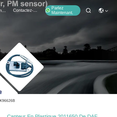
Parlez
Contactez-Nous
Événements
Maintenant.
WK96626B
Capteur En Plastique 2011650 De DAF