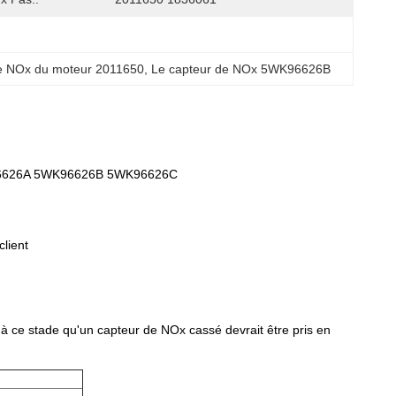
e NOx du moteur 2011650
, 
Le capteur de NOx 5WK96626B
WK96626A 5WK96626B 5WK96626C
lient
t à ce stade qu'un capteur de NOx cassé devrait être pris en