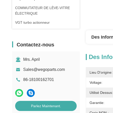
COMMUTATEUR DE LÈVE-VITRE
ÉLECTRIQUE
VGT turbo actionneur
Des Infor
Contactez-nous
Des Info
Mrs. April
Sales@wegoparts.com
Lieu D'origine:
86-18100162701
Voltage:
Utilisé Dessus:
Garantie:
Parlez Maintenant.
Croix NON.: