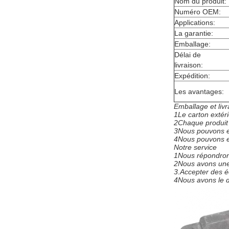
Nom du produit:
Numéro OEM:
Applications:
La garantie:
Emballage:
Délai de
livraison:
Expédition:
Les avantages:
Emballage et livr
1Le carton extéri
2Chaque produit 
3Nous pouvons ex
4Nous pouvons ex
Notre service
1Nous répondrons
2Nous avons une 
3.
Accepter des é
4Nous avons le dr