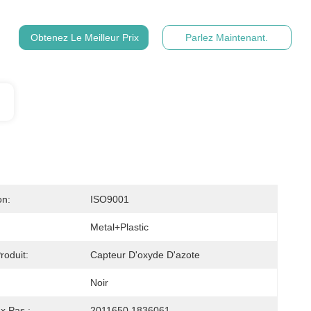
Obtenez Le Meilleur Prix
Parlez Maintenant.
on:
ISO9001
Metal+plastic
oduit:
Capteur D'oxyde D'azote
Noir
x Pas.:
2011650 1836061