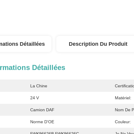
mations Détaillées
Description Du Produit
rmations Détaillées
La Chine
Certificati
24 V
Matériel:
Camion DAF
Nom De Pr
Norme D'OE
Couleur:
5WK96626B 5WK96626C
Je Ne Veu