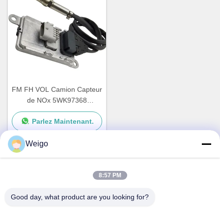
FM FH VOL Camion Capteur
de NOx 5WK97368
22827991 24V Garantie de
Parlez Maintenant.
12 mois
Weigo
Contact rapide
8:57 PM
Good day, what product are you looking for?
Adresse
Zone d'industrie de Xi'ao, ville de Ruian, Zhejiang pro, Chine