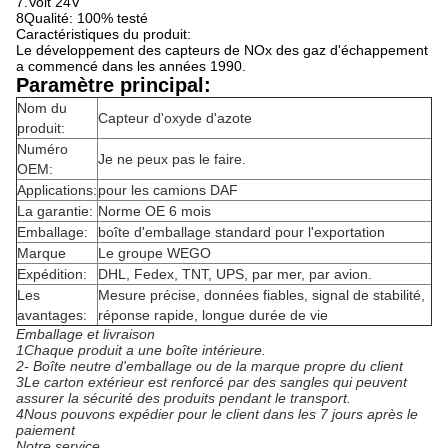
7.Volt 24V
8Qualité: 100% testé
Caractéristiques du produit:
Le développement des capteurs de NOx des gaz d'échappement
a commencé dans les années 1990.
Paramètre principal:
Nom du
Capteur d'oxyde d'azote
produit:
Numéro
Je ne peux pas le faire.
OEM:
Applications:
pour les camions DAF
La garantie:
Norme OE 6 mois
Emballage:
boîte d'emballage standard pour l'exportation
Marque
Le groupe WEGO
Expédition:
DHL, Fedex, TNT, UPS, par mer, par avion.
Les
Mesure précise, données fiables, signal de stabilité,
avantages:
réponse rapide, longue durée de vie
Emballage et livraison
1Chaque produit a une boîte intérieure.
2- Boîte neutre d'emballage ou de la marque propre du client
3Le carton extérieur est renforcé par des sangles qui peuvent
assurer la sécurité des produits pendant le transport.
4Nous pouvons expédier pour le client dans les 7 jours après le
paiement
Notre service