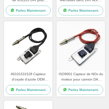
Mercedes Benz Truck
5WK97331A A0101531628
Parlez Maintenant.
Parlez Maintenant.
5WK97329A
A0101531528 Capteur
ISO9001 Capteur de NOx du
d'oxyde d'azote OEM
moteur pour camion DAF
NS1110 Mercedes Actros
2011649 1793379
Parlez Maintenant.
Parlez Maintenant.
Capteur de NOx
5WK96628B 1697586
5WK97330A