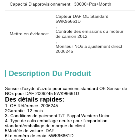
Capacité D'approvisionnement:
30000+Pcs+Month
Capteur DAF OE Standard 
5WK96661D
, 
Contrôle des émissions du moteur 
Mettre en évidence:
de camion 2012
, 
Moniteur NOx à ajustement direct 
2006245
Description Du Produit
Sensor d'oxyde d'azote pour camions standard OE Sensor de
NOx pour DAF 2006245 5WK96661D
Des détails rapides:
1. OE Référence: 2006245
2Garantie: 12 mois
3- Conditions de paiement:T/T Paypal Western Union
4. Type de colis:emballage neutre pour l'exportation
standard/emballage de marque du client
5Modèle de voiture: DAF
6Le numéro de croix: 5WK96661D