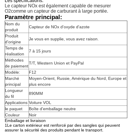
Les spécifications:
Le capteur NOx est également capable de mesurer
O
2
comme un capteur de carburant à large portée.
Paramètre principal:
Nom du
Capteur de NOx d'oxyde d'azote
produit
Produit
Je vous en supplie, vous avez raison.
d'origine
Temps de
7 à 15 jours
réalisation
Méthodes
T/T, Western Union et PayPal
de paiement
Modèle:
F12
Marché
Moyen-Orient, Russie, Amérique du Nord, Europe et
principal
plus encore
Longueur
890MM
du fil
Applications:
Voiture VOL
le paquet
Boîte d'emballage neutre
Couleur
Noir
Emballage et livraison
1Le carton extérieur est renforcé par des sangles qui peuvent
assurer la sécurité des produits pendant le transport.