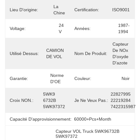
La 
Lieu D'origine:
Certification:
ISO9001
Chine
24 
1987-
Voltage:
Années:
V
1994
Capteur 
CAMION 
De NOx 
Utilisé Dessus:
Nom De Produit:
DE VOL
D'oxyde 
D'azote
Norme 
Garantie:
Couleur:
Noir
D'OE
5WK9 
22827995 
Croix NON.:
6732B 
Je Ne Veux Pas.:
22219284 
5WK97372
7422315987
Capacité D'approvisionnement:
60000+Pcs+Month
Capteur VOL Truck 5WK96732B 
5WK97372