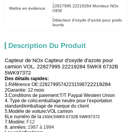
, 
22827995 22219284 Moniteur NOx 
Mettre en évidence:
OEM
, 
Détecteur d'oxyde d'azote pour poids 
lourds
Description Du Produit
Capteur de NOx Capteur d'oxyde d'azote pour
camion VOL, 22827995 22219284 5WK9 6732B
5WK97372
Des détails rapides:
22219284
1.
Référence OE:
22827995
7422315987
2Garantie: 12 mois
3.
Conditions de paiement:
T/T Paypal Western Union
4. Type de colis:emballage neutre pour l'exportation
standard/emballage de marque du client
5.
Modèle de voiture:
VOL camion
6Le numéro de la croix:
5WK9 6732B 5WK97372
7.
Modèle:
F12
8. années:
1987 à 1994