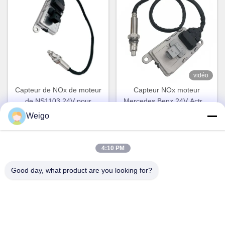
vidéo
Capteur de NOx de moteur
Capteur NOx moteur
de NS1103 24V pour
Mercedes Benz 24V Actros
Mercedes Benz Truck
5WK97331A A0101531628
Weigo
Parlez Maintenant.
Parlez Maintenant.
5WK97329A
4:10 PM
Good day, what product are you looking for?