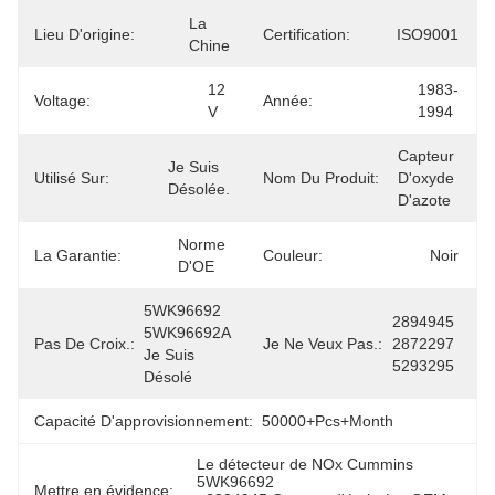
La 
Lieu D'origine:
Certification:
ISO9001
Chine
12 
1983-
Voltage:
Année:
V
1994
Capteur 
Je Suis 
Utilisé Sur:
Nom Du Produit:
D'oxyde 
Désolée.
D'azote
Norme 
La Garantie:
Couleur:
Noir
D'OE
5WK96692 
2894945 
5WK96692A 
Pas De Croix.:
Je Ne Veux Pas.:
2872297 
Je Suis 
5293295
Désolé
Capacité D'approvisionnement:
50000+Pcs+Month
Le détecteur de NOx Cummins 
5WK96692
Mettre en évidence: