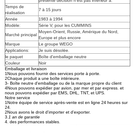
présente décision n'est pas inférieur à:
Temps de
7 à 15 jours
réalisation
Année
1983 à 1994
Modèle:
Série V, pour les CUMMINS
Moyen-Orient, Russie, Amérique du Nord,
Marché principal
Europe et plus encore
Marque
Le groupe WEGO
Applications:
Je suis désolée.
le paquet
Boîte d'emballage neutre
Couleur
Noir
Emballage et livraison
1Nous pouvons fournir des services porte à porte.
2Chaque produit a une boîte intérieure.
3- Boîte neutre d'emballage ou de la marque propre du client
4Nous pouvons expédier par avion, par mer et par express. et
nous pouvons expédier par EMS, DHL, TNT, et UPS.
Notre service
1Notre équipe de service après-vente est en ligne 24 heures sur
24.
2Nous avons le droit d'importer et d'exporter.
3.
1 an de garantie
4. des performances stables.