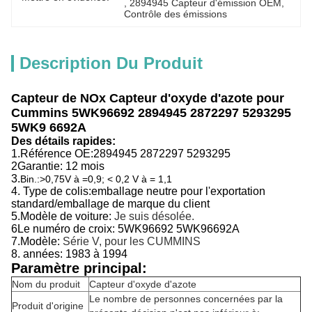
, 
2894945 Capteur d'émission OEM
, 
Contrôle des émissions
Description Du Produit
Capteur de NOx Capteur d'oxyde d'azote pour
Cummins 5WK96692 2894945 2872297 5293295
5WK9 6692A
Des détails rapides:
1.
Référence OE:
2894945 2872297 5293295
2Garantie: 12 mois
3.
Bin.:>0,75V à =0,9; < 0,2 V à = 1,1
4. Type de colis:emballage neutre pour l'exportation
standard/emballage de marque du client
5.
Modèle de voiture:
Je suis désolée.
6Le numéro de croix: 5WK96692 5WK96692A
7.
Modèle:
Série V, pour les CUMMINS
8. années:
1983 à 1994
Paramètre principal:
Nom du produit
Capteur d'oxyde d'azote
Le nombre de personnes concernées par la
Produit d'origine