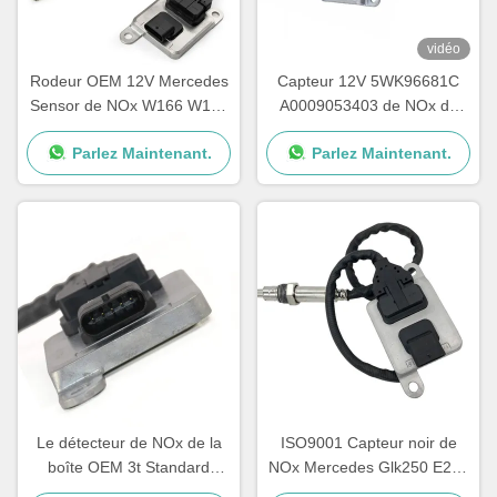
vidéo
Rodeur OEM 12V Mercedes
Capteur 12V 5WK96681C
Sensor de NOx W166 W172
A0009053403 de NOx de
W205 W221 W212 C300
voiture de Mercedes E400
Parlez Maintenant.
Parlez Maintenant.
ML350
E350
Le détecteur de NOx de la
ISO9001 Capteur noir de
boîte OEM 3t Standard
NOx Mercedes Glk250 E250
Sprinter 12V A0009050008
OEM 5WK96682A