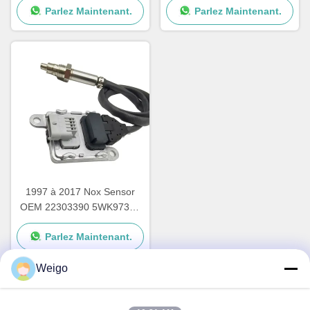
Parlez Maintenant.
Parlez Maintenant.
5WK96681D
A0009057000
1997 à 2017 Nox Sensor
OEM 22303390 5WK97367
pour le VOL XC40 SUV
Parlez Maintenant.
Weigo