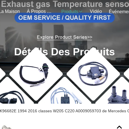
La Maison
À Propos De Nous
Vidéo
Produits
Détails Des Produits
96682E 1994 2016 classes W205 C220 A0009059703 de Mercedes C d