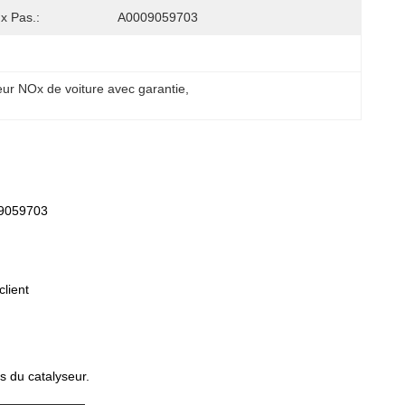
x Pas.:
A0009059703
ur NOx de voiture avec garantie
, 
09059703
lient
s du catalyseur.