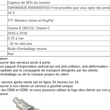
Capteur de NOx du camion
5WK96682E A0009059703 Il est possible que vous ayez des pro
24 V
T/T, Western Union et PayPal
Classe E (W213), Classe C
2016 à 2016
0,75 à l'air
- Je ne sais pas.
Boîte d'emballage neutre
Noir
aison
urnir des services porte à porte.
 paquet d'exportation spécial qui est anti-collision, anti-déformation, 
pédier par la compagnie de transport désignée par les clients.
d'emballage ou de la marque propre du client
 service après-vente est en ligne 24 heures sur 24.
urnir à nos clients un service à guichet unique.
les OEM et ODM, et nous pouvons utiliser le logo des clients sur nos p
rence.