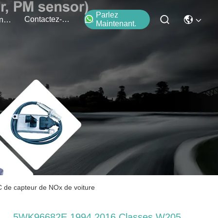
Parlez
Contactez-Nous
Événements
Maintenant.
e capteur de NOx de voiture
5WK96682E 1994 2016 Classes W205