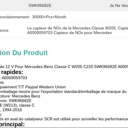
5WK96682E
Je Ne Veu
provisionnement:
30000+Pcs+Month
Le capteur de NOx de la Mercedes Classe W205
, 
Capte
ence:
A0009059703 Capteur de NOx pour Mercedes
ion Du Produit
 de 12 V Pour Mercedes-Benz Classe C W205 C220 5WK96682E A00
 rapides:
E: A0009059703
is
e paiement:T/T Paypal Western Union
:emballage neutre pour l'exportation standard/emballage de marque du c
oiture: Mercedes Benz
croix: 5WK96682E
E (W213), classe C
-, 1994-2016
s:
x en aval du catalyseur SCR est utilisé pour surveiller les performance
rincipal: