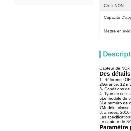
Croix NON.:
Capacité D'ap
Mettre en évid
Descript
Capteur de NOx
Des détails
1- Référence O
2Garantie: 12 mo
3- Conditions d
4. Type de colis
5Le modèle de v
6Le numéro de 
7Modèle: classe 
8. années: 2016
Les spécification
Le capteur de NO
Paramètre p