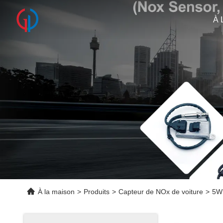
À 
À la maison
>
Produits
>
Capteur de NOx de voiture
>
5WK