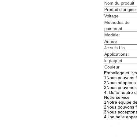
Nom du produit
Produit d'origine
Voltage
Méthodes de
paiement
Modèle:
Année
Je suis Lin.
Applications:
le paquet
Couleur
Emballage et livr
1Nous pouvons fo
2Nous adoptons un
3Nous pouvons ex
4- Boîte neutre 
Notre service
1Notre équipe de
2Nous pouvons fo
3Nous acceptons 
4Une belle appa