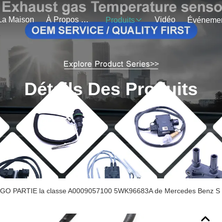
La Maison
À Propos De Nous
Vidéo
Produits
Détails Des Produits
O PARTIE la classe A0009057100 5WK96683A de Mercedes Benz S de