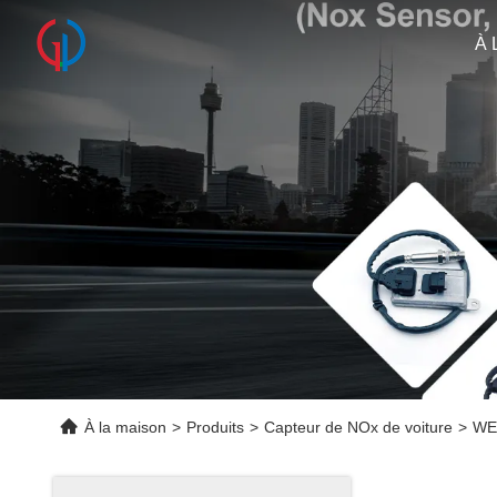
À 
À la maison
>
Produits
>
Capteur de NOx de voiture
>
WEG