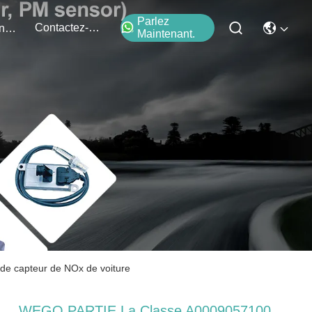
Parlez
Contactez-Nous
Événements
Maintenant.
 capteur de NOx de voiture
WEGO PARTIE La Classe A0009057100