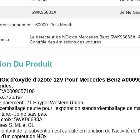
5WK96683A
Je Ne Veu
provisionnement:
60000+Pcs+Month
Le détecteur de NOx de Mercedes Benz 5WK96683A
, 
ence:
Contrôle des émissions des voitures
ion Du Produit
NOx d'oxyde d'azote 12V Pour Mercedes Benz A000
pides:
E:
A0009057100
.0,75 à l'air
e paiement:
T/T Paypal Western Union
s:emballage neutre pour l'exportation standard/emballage de ma
ture:
- Je ne sais pas.
 croix: 5WK96683A
ses S, ML et GL
ontant de la subvention est calculé en fonction de l'activité de l
d'un capteur de NOx