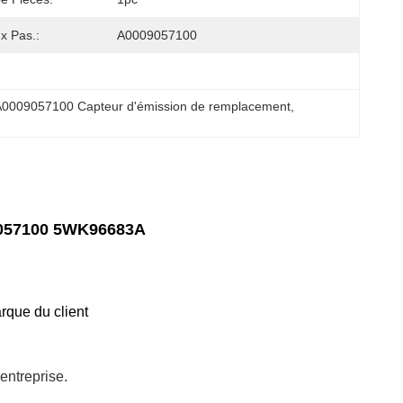
x Pas.:
A0009057100
A0009057100 Capteur d'émission de remplacement
, 
9057100 5WK96683A
rque du client
'entreprise.