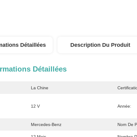
mations Détaillées
Description Du Produit
rmations Détaillées
La Chine
Certificati
12 V
Année:
Mercedes-Benz
Nom De Pr
12 Mois
Nombre D