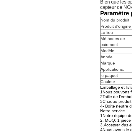
Bien que les op
capteur de NOx 
Paramètre p
Nom du produit
Produit d'origine
Le lieu
Méthodes de
paiement
Modèle:
Année
Marque
Applications:
le paquet
Couleur
Emballage et livr
1Nous pouvons fo
2Taille de l'emb
3Chaque produit 
4- Boîte neutre 
Notre service
1Notre équipe de
2. MOQ: 1 pièce
3.
Accepter des é
4Nous avons le dr