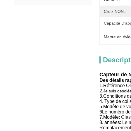
Croix NON.:
Capacité D'ap
Mettre en évid
Descript
Capteur de 
Des détails ra
1.
Référence O
2.
Je suis désolée
3.
Conditions d
4. Type de coli
5.
Modèle de voi
6Le numéro de
7.
Modèle:
Clas
8. années:
Le m
Remplacement 