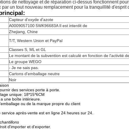
tions de nettoyage et de réparation ci-dessus fonctionnent pour 
par un tout nouveau remplacement pour la tranquillité d'esprit 
rincipal:
Capteur d'oxyde d'azote
A0009057100 5WK96683A Il est interdit de
Zhejiang, Chine
T/T, Western Union et PayPal
Classes S, ML et GL
Le montant de la subvention est calculé en fonction de l'activité de
Le groupe WEGO
- Je ne sais pas.
Cartons d'emballage neutre
Noir
aison
urnir des services porte à porte.
allage unique: 18*15*6CM
a une boîte intérieure.
d'emballage ou de la marque propre du client
 service après-vente est en ligne 24 heures sur 24.
chantillons
oit d'importer et d'exporter.